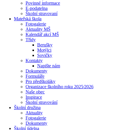
Povinné informace
E-podatelna
Školní stravovaní
Mateřská škola
Fotogalerie
Aktuality MŠ
Kalendář akcí MŠ
Třídy
Berušky
Motýlci
Sovičky
Kontakty
Napište nám
Dokumenty
Formuláře
Pro předškoláky
Organizace školního roku 2025⁄2026
Naše obec
Inspirace
Školní stravování
Školní družina
Aktuality
Fotogalerie
Dokumenty
Školní jídelna