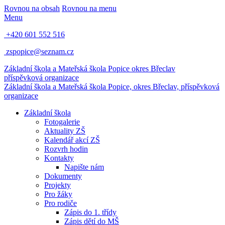
Rovnou na obsah
Rovnou na menu
Menu
+420 601 552 516
zspopice@seznam.cz
Základní škola a Mateřská škola Popice
okres Břeclav
příspěvková organizace
Základní škola a Mateřská škola Popice,
okres Břeclav, příspěvková
organizace
Základní škola
Fotogalerie
Aktuality ZŠ
Kalendář akcí ZŠ
Rozvrh hodin
Kontakty
Napište nám
Dokumenty
Projekty
Pro žáky
Pro rodiče
Zápis do 1. třídy
Zápis dětí do MŠ