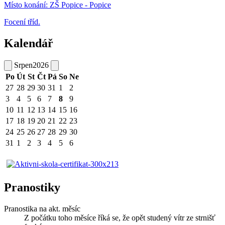
Místo konání:
ZŠ Popice - Popice
Focení tříd.
Kalendář
Srpen
2026
Po
Út
St
Čt
Pá
So
Ne
27
28
29
30
31
1
2
3
4
5
6
7
8
9
10
11
12
13
14
15
16
17
18
19
20
21
22
23
24
25
26
27
28
29
30
31
1
2
3
4
5
6
Pranostiky
Pranostika na akt. měsíc
Z počátku toho měsíce říká se, že opět studený vítr ze strnišť