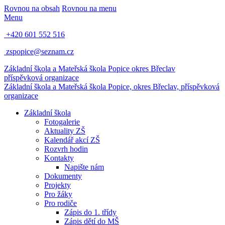
Rovnou na obsah
Rovnou na menu
Menu
+420 601 552 516
zspopice@seznam.cz
Základní škola a Mateřská škola Popice
okres Břeclav
příspěvková organizace
Základní škola a Mateřská škola Popice,
okres Břeclav, příspěvková
organizace
Základní škola
Fotogalerie
Aktuality ZŠ
Kalendář akcí ZŠ
Rozvrh hodin
Kontakty
Napište nám
Dokumenty
Projekty
Pro žáky
Pro rodiče
Zápis do 1. třídy
Zápis dětí do MŠ