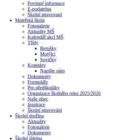
Povinné informace
E-podatelna
Školní stravovaní
Mateřská škola
Fotogalerie
Aktuality MŠ
Kalendář akcí MŠ
Třídy
Berušky
Motýlci
Sovičky
Kontakty
Napište nám
Dokumenty
Formuláře
Pro předškoláky
Organizace školního roku 2025⁄2026
Naše obec
Inspirace
Školní stravování
Školní družina
Aktuality
Fotogalerie
Dokumenty
Školní jídelna