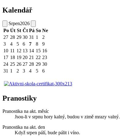
Kalendář
Srpen
2026
Po
Út
St
Čt
Pá
So
Ne
27
28
29
30
31
1
2
3
4
5
6
7
8
9
10
11
12
13
14
15
16
17
18
19
20
21
22
23
24
25
26
27
28
29
30
31
1
2
3
4
5
6
Pranostiky
Pranostika na akt. měsíc
Jsou-li v srpnu hory kalný, budou v zimě mrazy valný.
Pranostika na akt. den
Když srpen pálí, bude pálit i víno.