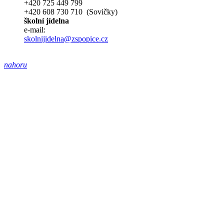
+420 725 449 799
+420 608 730 710 (Sovičky)
školní jídelna
e-mail:
skolnijidelna@zspopice.cz
nahoru