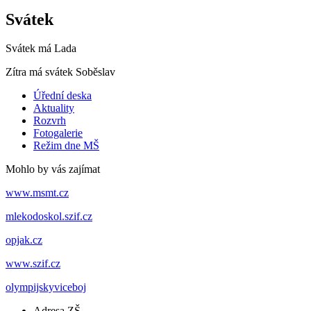
Svátek
Svátek má
Lada
Zítra má svátek
Soběslav
Úřední deska
Aktuality
Rozvrh
Fotogalerie
Režim dne MŠ
Mohlo by vás zajímat
www.msmt.cz
mlekodoskol.szif.cz
opjak.cz
www.szif.cz
olympijskyviceboj
Adresa ZŠ