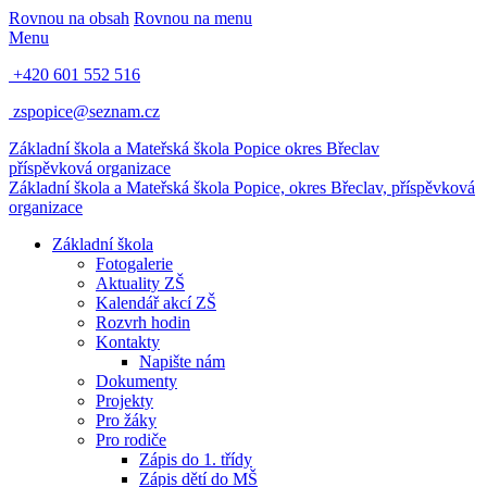
Rovnou na obsah
Rovnou na menu
Menu
+420 601 552 516
zspopice@seznam.cz
Základní škola a Mateřská škola Popice
okres Břeclav
příspěvková organizace
Základní škola a Mateřská škola Popice,
okres Břeclav, příspěvková
organizace
Základní škola
Fotogalerie
Aktuality ZŠ
Kalendář akcí ZŠ
Rozvrh hodin
Kontakty
Napište nám
Dokumenty
Projekty
Pro žáky
Pro rodiče
Zápis do 1. třídy
Zápis dětí do MŠ