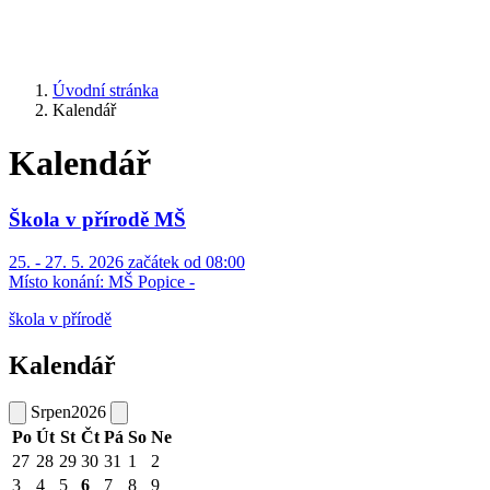
Úvodní stránka
Kalendář
Kalendář
Škola v přírodě MŠ
25. - 27. 5. 2026 začátek od 08:00
Místo konání:
MŠ Popice -
škola v přírodě
Kalendář
Srpen
2026
Po
Út
St
Čt
Pá
So
Ne
27
28
29
30
31
1
2
3
4
5
6
7
8
9