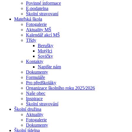
Povinné informace
E-podatelna
Školní stravovaní
Mateřská škola
Fotogalerie
Aktuality MŠ
Kalendář akcí MŠ
Třídy
Berušky
Motýlci
Sovičky
Kontakty
Napište nám
Dokumenty
Formuláře
Pro předškoláky
Organizace školního roku 2025⁄2026
Naše obec
Inspirace
Školní stravování
Školní družina
Aktuality
Fotogalerie
Dokumenty
Školní jídelna