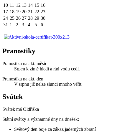
10
11
12
13
14
15
16
17
18
19
20
21
22
23
24
25
26
27
28
29
30
31
1
2
3
4
5
6
Pranostiky
Pranostika na akt. měsíc
Srpen k zimě hledí a rád vodu cedí.
Pranostika na akt. den
V srpnu již nelze slunci mnoho věřit.
Svátek
Svátek má
Oldřiška
Státní svátky a významné dny na dnešek:
Světový den boje za zákaz jaderných zbraní