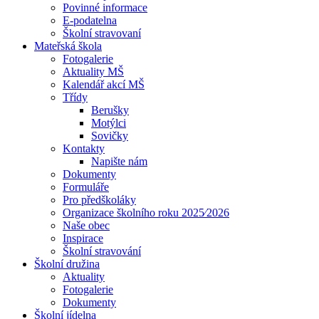
Povinné informace
E-podatelna
Školní stravovaní
Mateřská škola
Fotogalerie
Aktuality MŠ
Kalendář akcí MŠ
Třídy
Berušky
Motýlci
Sovičky
Kontakty
Napište nám
Dokumenty
Formuláře
Pro předškoláky
Organizace školního roku 2025⁄2026
Naše obec
Inspirace
Školní stravování
Školní družina
Aktuality
Fotogalerie
Dokumenty
Školní jídelna