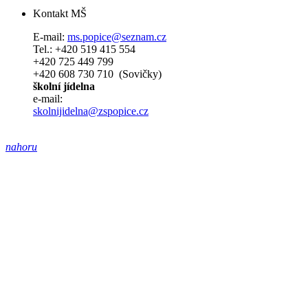
Kontakt MŠ
E-mail:
ms.popice@seznam.cz
Tel.: +420 519 415 554
+420 725 449 799
+420 608 730 710 (Sovičky)
školní jídelna
e-mail:
skolnijidelna@zspopice.cz
nahoru