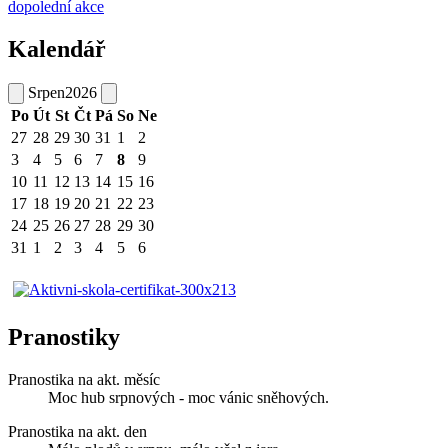
dopolední akce
Kalendář
Srpen
2026
Po
Út
St
Čt
Pá
So
Ne
27
28
29
30
31
1
2
3
4
5
6
7
8
9
10
11
12
13
14
15
16
17
18
19
20
21
22
23
24
25
26
27
28
29
30
31
1
2
3
4
5
6
Pranostiky
Pranostika na akt. měsíc
Moc hub srpnových - moc vánic sněhových.
Pranostika na akt. den