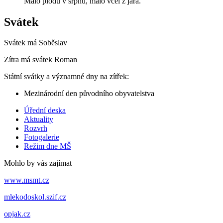
Málo plodů v srpnu, málo včel z jara.
Svátek
Svátek má
Soběslav
Zítra má svátek
Roman
Státní svátky a významné dny na zítřek:
Mezinárodní den původního obyvatelstva
Úřední deska
Aktuality
Rozvrh
Fotogalerie
Režim dne MŠ
Mohlo by vás zajímat
www.msmt.cz
mlekodoskol.szif.cz
opjak.cz