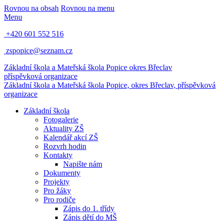
Rovnou na obsah
Rovnou na menu
Menu
+420 601 552 516
zspopice@seznam.cz
Základní škola a Mateřská škola Popice
okres Břeclav
příspěvková organizace
Základní škola a Mateřská škola Popice,
okres Břeclav, příspěvková
organizace
Základní škola
Fotogalerie
Aktuality ZŠ
Kalendář akcí ZŠ
Rozvrh hodin
Kontakty
Napište nám
Dokumenty
Projekty
Pro žáky
Pro rodiče
Zápis do 1. třídy
Zápis dětí do MŠ