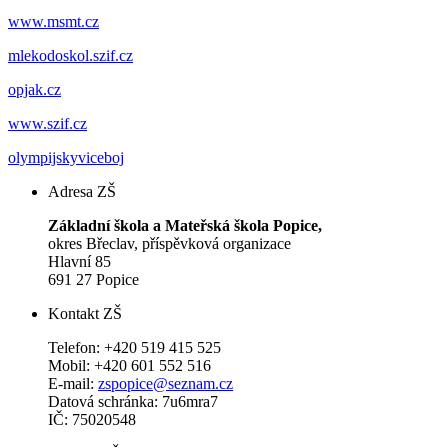
www.msmt.cz
mlekodoskol.szif.cz
opjak.cz
www.szif.cz
olympijskyviceboj
Adresa ZŠ
Základní škola a Mateřská škola Popice,
okres Břeclav, příspěvková organizace
Hlavní 85
691 27 Popice
Kontakt ZŠ
Telefon: +420 519 415 525
Mobil: +420 601 552 516
E-mail:
zspopice@seznam.cz
Datová schránka: 7u6mra7
IČ: 75020548