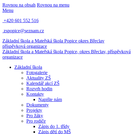
Rovnou na obsah
Rovnou na menu
Menu
+420 601 552 516
zspopice@seznam.cz
Základní škola a Mateřská škola Popice
okres Břeclav
příspěvková organizace
Základní škola a Mateřská škola Popice,
okres Břeclav, příspěvková
organizace
Základní škola
Fotogalerie
Aktuality ZŠ
Kalendář akcí ZŠ
Rozvrh hodin
Kontakty
Napište nám
Dokumenty
Projekty
Pro žáky
Pro rodiče
Zápis do 1. třídy
Zápis dětí do MŠ