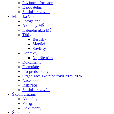
Povinné informace
E-podatelna
Školní stravovaní
Mateřská škola
Fotogalerie
Aktuality MŠ
Kalendář akcí MŠ
Třídy
Berušky
Motýlci
Sovičky
Kontakty
Napište nám
Dokumenty
Formuláře
Pro předškoláky
Organizace školního roku 2025⁄2026
Naše obec
Inspirace
Školní stravování
Školní družina
Aktuality
Fotogalerie
Dokumenty
Školní jídelna