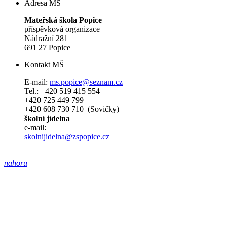
Adresa MŠ
Mateřská škola Popice
příspěvková organizace
Nádražní 281
691 27 Popice
Kontakt MŠ
E-mail:
ms.popice@seznam.cz
Tel.: +420 519 415 554
+420 725 449 799
+420 608 730 710 (Sovičky)
školní jídelna
e-mail:
skolnijidelna@zspopice.cz
nahoru