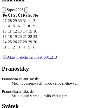
Srpen
2026
Po
Út
St
Čt
Pá
So
Ne
27
28
29
30
31
1
2
3
4
5
6
7
8
9
10
11
12
13
14
15
16
17
18
19
20
21
22
23
24
25
26
27
28
29
30
31
1
2
3
4
5
6
Pranostiky
Pranostika na akt. měsíc
Moc hub srpnových - moc vánic sněhových.
Pranostika na akt. den
Málo plodů v srpnu, málo včel z jara.
Svátek