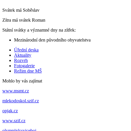
Svátek má
Soběslav
Zítra má svátek
Roman
Státní svátky a významné dny na zítřek:
Mezinárodní den původního obyvatelstva
Úřední deska
Aktuality
Rozvrh
Fotogalerie
Režim dne MŠ
Mohlo by vás zajímat
www.msmt.cz
mlekodoskol.szif.cz
opjak.cz
www.szif.cz
olympijskyviceboj