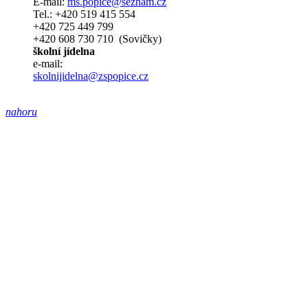
E-mail:
ms.popice@seznam.cz
Tel.: +420 519 415 554
+420 725 449 799
+420 608 730 710 (Sovičky)
školní jídelna
e-mail:
skolnijidelna@zspopice.cz
nahoru