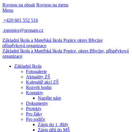
Rovnou na obsah
Rovnou na menu
Menu
+420 601 552 516
zspopice@seznam.cz
Základní škola a Mateřská škola Popice
okres Břeclav
příspěvková organizace
Základní škola a Mateřská škola Popice,
okres Břeclav, příspěvková
organizace
Základní škola
Fotogalerie
Aktuality ZŠ
Kalendář akcí ZŠ
Rozvrh hodin
Kontakty
Napište nám
Dokumenty
Projekty
Pro žáky
Pro rodiče
Zápis do 1. třídy
Zápis dětí do MŠ