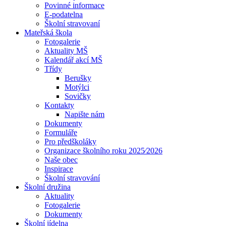
Povinné informace
E-podatelna
Školní stravovaní
Mateřská škola
Fotogalerie
Aktuality MŠ
Kalendář akcí MŠ
Třídy
Berušky
Motýlci
Sovičky
Kontakty
Napište nám
Dokumenty
Formuláře
Pro předškoláky
Organizace školního roku 2025⁄2026
Naše obec
Inspirace
Školní stravování
Školní družina
Aktuality
Fotogalerie
Dokumenty
Školní jídelna