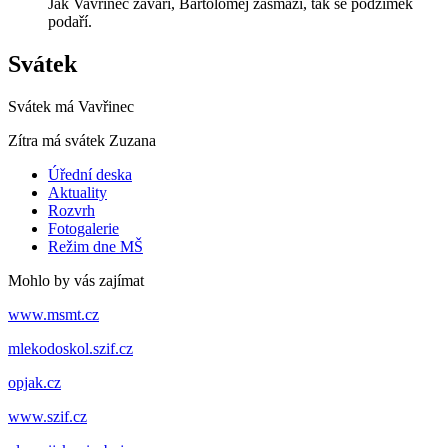
Jak Vavřinec zavaří, Bartoloměj zasmaží, tak se podzimek
podaří.
Svátek
Svátek má
Vavřinec
Zítra má svátek
Zuzana
Úřední deska
Aktuality
Rozvrh
Fotogalerie
Režim dne MŠ
Mohlo by vás zajímat
www.msmt.cz
mlekodoskol.szif.cz
opjak.cz
www.szif.cz