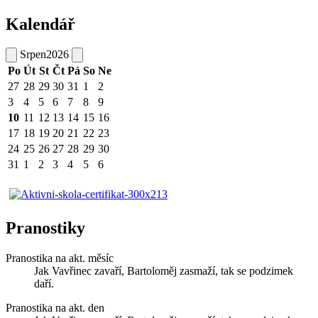
Kalendář
Srpen
2026
Po
Út
St
Čt
Pá
So
Ne
27
28
29
30
31
1
2
3
4
5
6
7
8
9
10
11
12
13
14
15
16
17
18
19
20
21
22
23
24
25
26
27
28
29
30
31
1
2
3
4
5
6
Pranostiky
Pranostika na akt. měsíc
Jak Vavřinec zavaří, Bartoloměj zasmaží, tak se podzimek
daří.
Pranostika na akt. den