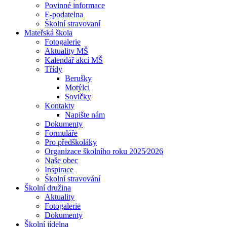
Povinné informace
E-podatelna
Školní stravovaní
Mateřská škola
Fotogalerie
Aktuality MŠ
Kalendář akcí MŠ
Třídy
Berušky
Motýlci
Sovičky
Kontakty
Napište nám
Dokumenty
Formuláře
Pro předškoláky
Organizace školního roku 2025⁄2026
Naše obec
Inspirace
Školní stravování
Školní družina
Aktuality
Fotogalerie
Dokumenty
Školní jídelna