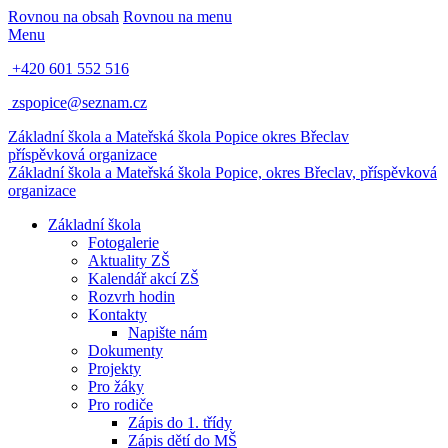
Rovnou na obsah
Rovnou na menu
Menu
+420 601 552 516
zspopice@seznam.cz
Základní škola a Mateřská škola Popice
okres Břeclav
příspěvková organizace
Základní škola a Mateřská škola Popice,
okres Břeclav, příspěvková
organizace
Základní škola
Fotogalerie
Aktuality ZŠ
Kalendář akcí ZŠ
Rozvrh hodin
Kontakty
Napište nám
Dokumenty
Projekty
Pro žáky
Pro rodiče
Zápis do 1. třídy
Zápis dětí do MŠ