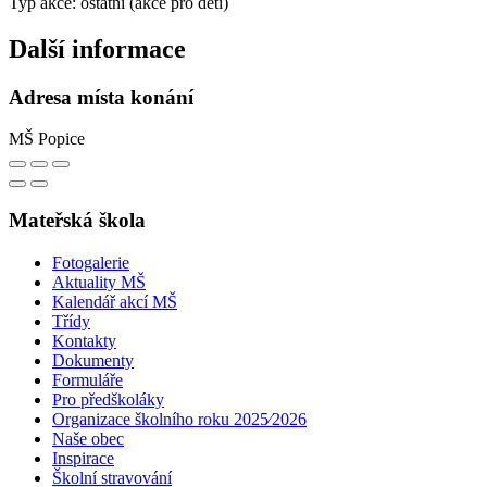
Typ akce: ostatní (akce pro děti)
Další informace
Adresa místa konání
MŠ Popice
Mateřská škola
Fotogalerie
Aktuality MŠ
Kalendář akcí MŠ
Třídy
Kontakty
Dokumenty
Formuláře
Pro předškoláky
Organizace školního roku 2025⁄2026
Naše obec
Inspirace
Školní stravování