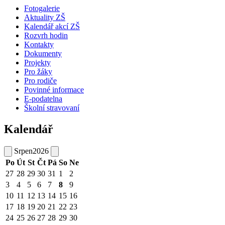
Fotogalerie
Aktuality ZŠ
Kalendář akcí ZŠ
Rozvrh hodin
Kontakty
Dokumenty
Projekty
Pro žáky
Pro rodiče
Povinné informace
E-podatelna
Školní stravovaní
Kalendář
Srpen
2026
Po
Út
St
Čt
Pá
So
Ne
27
28
29
30
31
1
2
3
4
5
6
7
8
9
10
11
12
13
14
15
16
17
18
19
20
21
22
23
24
25
26
27
28
29
30