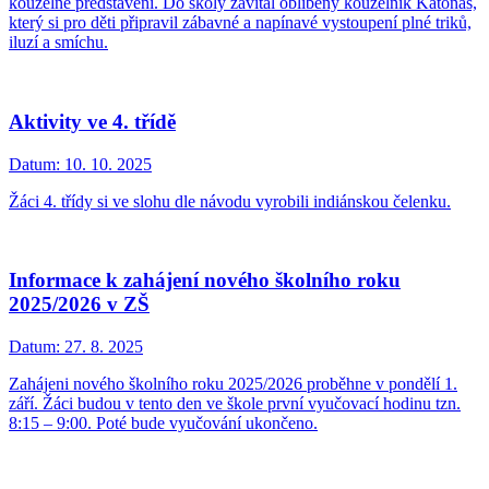
kouzelné představení. Do školy zavítal oblíbený kouzelník Katonas,
který si pro děti připravil zábavné a napínavé vystoupení plné triků,
iluzí a smíchu.
Aktivity ve 4. třídě
Datum:
10. 10. 2025
Žáci 4. třídy si ve slohu dle návodu vyrobili indiánskou čelenku.
Informace k zahájení nového školního roku
2025/2026 v ZŠ
Datum:
27. 8. 2025
Zahájeni nového školního roku 2025/2026 proběhne v pondělí 1.
září. Žáci budou v tento den ve škole první vyučovací hodinu tzn.
8:15 – 9:00. Poté bude vyučování ukončeno.