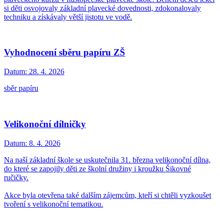
si děti osvojovaly základní plavecké dovednosti, zdokonalovaly
techniku a získávaly větší jistotu ve vodě.
Vyhodnocení sběru papíru ZŠ
Datum:
28. 4. 2026
sběr papíru
Velikonoční dílničky
Datum:
8. 4. 2026
Na naší základní škole se uskutečnila 31. března velikonoční dílna,
do které se zapojily děti ze školní družiny i kroužku Šikovné
ručičky.
Akce byla otevřena také dalším zájemcům, kteří si chtěli vyzkoušet
tvoření s velikonoční tematikou.