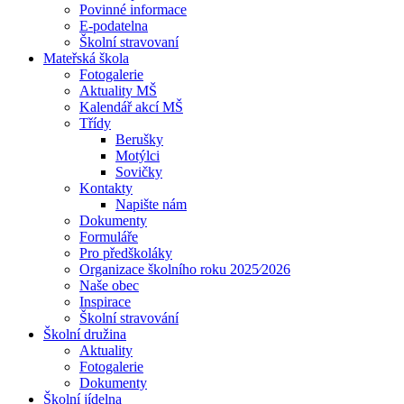
Povinné informace
E-podatelna
Školní stravovaní
Mateřská škola
Fotogalerie
Aktuality MŠ
Kalendář akcí MŠ
Třídy
Berušky
Motýlci
Sovičky
Kontakty
Napište nám
Dokumenty
Formuláře
Pro předškoláky
Organizace školního roku 2025⁄2026
Naše obec
Inspirace
Školní stravování
Školní družina
Aktuality
Fotogalerie
Dokumenty
Školní jídelna