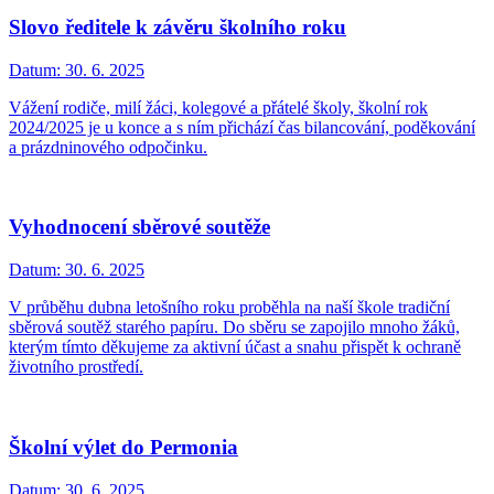
Slovo ředitele k závěru školního roku
Datum:
30. 6. 2025
Vážení rodiče, milí žáci, kolegové a přátelé školy, školní rok
2024/2025 je u konce a s ním přichází čas bilancování, poděkování
a prázdninového odpočinku.
Vyhodnocení sběrové soutěže
Datum:
30. 6. 2025
V průběhu dubna letošního roku proběhla na naší škole tradiční
sběrová soutěž starého papíru. Do sběru se zapojilo mnoho žáků,
kterým tímto děkujeme za aktivní účast a snahu přispět k ochraně
životního prostředí.
Školní výlet do Permonia
Datum:
30. 6. 2025