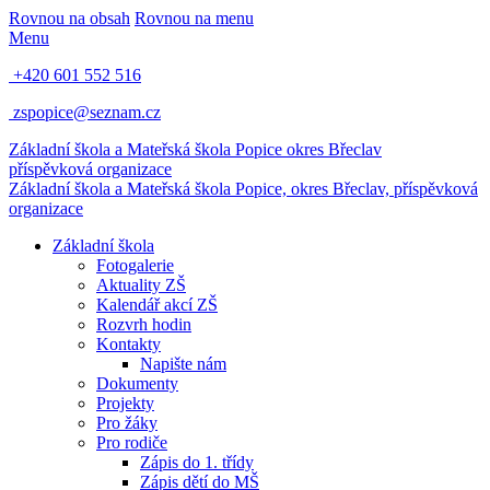
Rovnou na obsah
Rovnou na menu
Menu
+420 601 552 516
zspopice@seznam.cz
Základní škola a Mateřská škola Popice
okres Břeclav
příspěvková organizace
Základní škola a Mateřská škola Popice,
okres Břeclav, příspěvková
organizace
Základní škola
Fotogalerie
Aktuality ZŠ
Kalendář akcí ZŠ
Rozvrh hodin
Kontakty
Napište nám
Dokumenty
Projekty
Pro žáky
Pro rodiče
Zápis do 1. třídy
Zápis dětí do MŠ