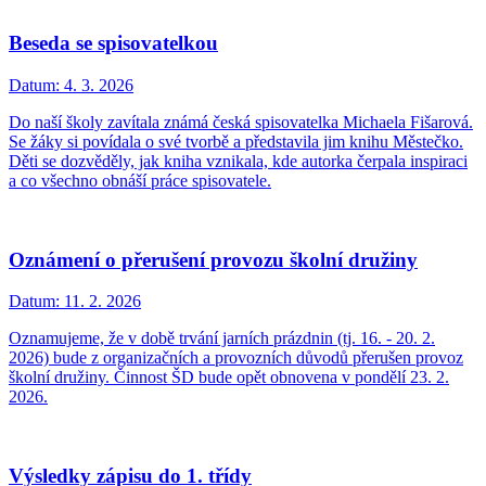
Beseda se spisovatelkou
Datum:
4. 3. 2026
Do naší školy zavítala známá česká spisovatelka Michaela Fišarová.
Se žáky si povídala o své tvorbě a představila jim knihu Městečko.
Děti se dozvěděly, jak kniha vznikala, kde autorka čerpala inspiraci
a co všechno obnáší práce spisovatele.
Oznámení o přerušení provozu školní družiny
Datum:
11. 2. 2026
Oznamujeme, že v době trvání jarních prázdnin (tj. 16. - 20. 2.
2026) bude z organizačních a provozních důvodů přerušen provoz
školní družiny. Činnost ŠD bude opět obnovena v pondělí 23. 2.
2026.
Výsledky zápisu do 1. třídy