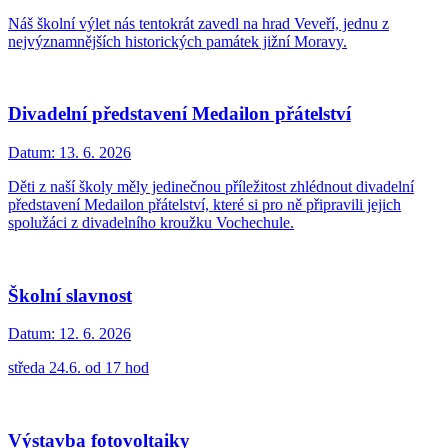
Náš školní výlet nás tentokrát zavedl na hrad Veveří, jednu z
nejvýznamnějších historických památek jižní Moravy.
Divadelní představení Medailon přátelství
Datum:
13. 6. 2026
Děti z naší školy měly jedinečnou příležitost zhlédnout divadelní
představení Medailon přátelství, které si pro ně připravili jejich
spolužáci z divadelního kroužku Vochechule.
Školní slavnost
Datum:
12. 6. 2026
středa 24.6. od 17 hod
Výstavba fotovoltaiky