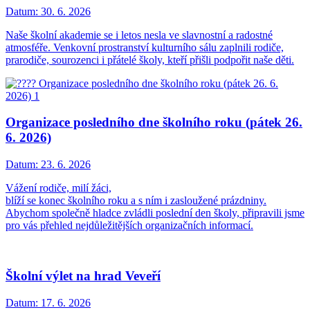
Datum:
30. 6. 2026
Naše školní akademie se i letos nesla ve slavnostní a radostné
atmosféře. Venkovní prostranství kulturního sálu zaplnili rodiče,
prarodiče, sourozenci i přátelé školy, kteří přišli podpořit naše děti.
Organizace posledního dne školního roku (pátek 26.
6. 2026)
Datum:
23. 6. 2026
Vážení rodiče, milí žáci,
blíží se konec školního roku a s ním i zasloužené prázdniny.
Abychom společně hladce zvládli poslední den školy, připravili jsme
pro vás přehled nejdůležitějších organizačních informací.
Školní výlet na hrad Veveří
Datum:
17. 6. 2026