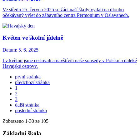
Ve středu 25. června 2025 se žáci naší školy vydali na dlouho
očekávaný výlet do zábavního centra Permonium v Oslavanech.
Květen ve školní jídelně
Datum:
5. 6. 2025
I v květnu jsme cestovali a navštívili naše sousedy v Polsku a daleké
Havajské ostrovy.
první stránka
předchozí stránka
1
2
3
další stránka
poslední stránka
Zobrazeno
1
-
30
ze 105
Základní škola