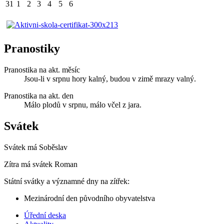
31
1
2
3
4
5
6
Pranostiky
Pranostika na akt. měsíc
Jsou-li v srpnu hory kalný, budou v zimě mrazy valný.
Pranostika na akt. den
Málo plodů v srpnu, málo včel z jara.
Svátek
Svátek má
Soběslav
Zítra má svátek
Roman
Státní svátky a významné dny na zítřek:
Mezinárodní den původního obyvatelstva
Úřední deska