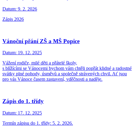
Datum:
9. 2. 2026
Zápis 2026
Vánoční přání ZŠ a MŠ Popice
Datum:
19. 12. 2025
Vážení rodiče, milé děti a přátelé školy,
s blížícími se Vánocemi bychom vám chtěli popřát klidné a radostné
svátky plné pohody, úsměvů a společně strávených chvil. Ať jsou
pro vás Vánoce časem zastavení, vděčnosti a naděje.
Zápis do 1. třídy
Datum:
17. 12. 2025
Termín zápisu do 1. třídy: 5. 2. 2026.