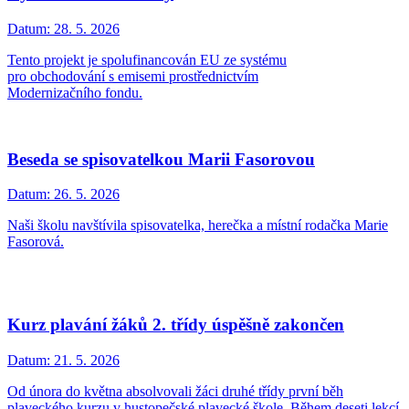
Datum:
28. 5. 2026
Tento projekt je spolufinancován EU ze systému
pro obchodování s emisemi prostřednictvím
Modernizačního fondu.
Beseda se spisovatelkou Marii Fasorovou
Datum:
26. 5. 2026
Naši školu navštívila spisovatelka, herečka a místní rodačka Marie
Fasorová.
Kurz plavání žáků 2. třídy úspěšně zakončen
Datum:
21. 5. 2026
Od února do května absolvovali žáci druhé třídy první běh
plaveckého kurzu v hustopečské plavecké škole. Během deseti lekcí