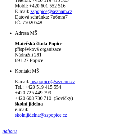
Telefon: +420 519 415 525
Mobil: +420 601 552 516
E-mail:
zspopice@seznam.cz
Datová schránka: 7u6mra7
IČ: 75020548
Adresa MŠ
Mateřská škola Popice
příspěvková organizace
Nádražní 281
691 27 Popice
Kontakt MŠ
E-mail:
ms.popice@seznam.cz
Tel.: +420 519 415 554
+420 725 449 799
+420 608 730 710 (Sovičky)
školní jídelna
e-mail:
skolnijidelna@zspopice.cz
nahoru