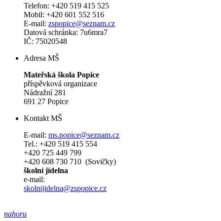
Telefon: +420 519 415 525
Mobil: +420 601 552 516
E-mail:
zspopice@seznam.cz
Datová schránka: 7u6mra7
IČ: 75020548
Adresa MŠ
Mateřská škola Popice
příspěvková organizace
Nádražní 281
691 27 Popice
Kontakt MŠ
E-mail:
ms.popice@seznam.cz
Tel.: +420 519 415 554
+420 725 449 799
+420 608 730 710 (Sovičky)
školní jídelna
e-mail:
skolnijidelna@zspopice.cz
nahoru