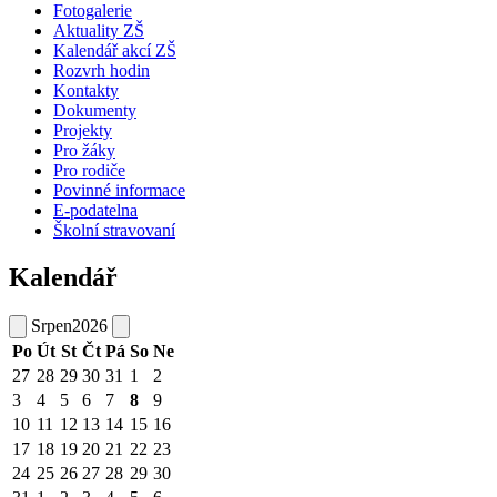
Fotogalerie
Aktuality ZŠ
Kalendář akcí ZŠ
Rozvrh hodin
Kontakty
Dokumenty
Projekty
Pro žáky
Pro rodiče
Povinné informace
E-podatelna
Školní stravovaní
Kalendář
Srpen
2026
Po
Út
St
Čt
Pá
So
Ne
27
28
29
30
31
1
2
3
4
5
6
7
8
9
10
11
12
13
14
15
16
17
18
19
20
21
22
23
24
25
26
27
28
29
30