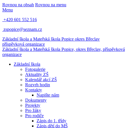
Rovnou na obsah
Rovnou na menu
Menu
+420 601 552 516
zspopice@seznam.cz
Základní škola a Mateřská škola Popice
okres Břeclav
příspěvková organizace
Základní škola a Mateřská škola Popice,
okres Břeclav, příspěvková
organizace
Základní škola
Fotogalerie
Aktuality ZŠ
Kalendář akcí ZŠ
Rozvrh hodin
Kontakty
Napište nám
Dokumenty
Projekty
Pro žáky
Pro rodiče
Zápis do 1. třídy
Zápis dětí do MŠ