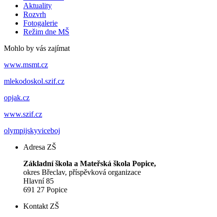
Aktuality
Rozvrh
Fotogalerie
Režim dne MŠ
Mohlo by vás zajímat
www.msmt.cz
mlekodoskol.szif.cz
opjak.cz
www.szif.cz
olympijskyviceboj
Adresa ZŠ
Základní škola a Mateřská škola Popice,
okres Břeclav, příspěvková organizace
Hlavní 85
691 27 Popice
Kontakt ZŠ