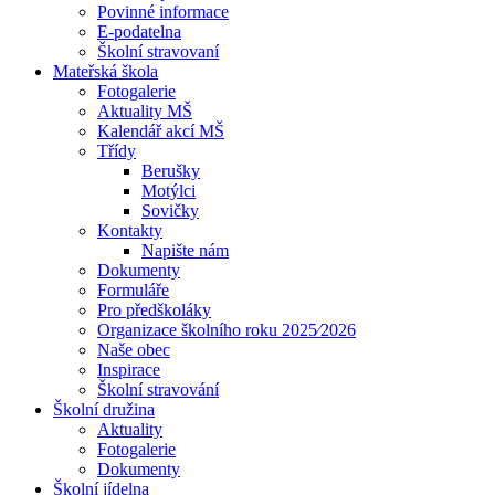
Povinné informace
E-podatelna
Školní stravovaní
Mateřská škola
Fotogalerie
Aktuality MŠ
Kalendář akcí MŠ
Třídy
Berušky
Motýlci
Sovičky
Kontakty
Napište nám
Dokumenty
Formuláře
Pro předškoláky
Organizace školního roku 2025⁄2026
Naše obec
Inspirace
Školní stravování
Školní družina
Aktuality
Fotogalerie
Dokumenty
Školní jídelna