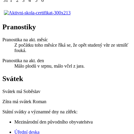
31
1
2
3
4
5
6
Pranostiky
Pranostika na akt. měsíc
Z počátku toho měsíce říká se, že opět studený vítr ze strnišť
fouká.
Pranostika na akt. den
Málo plodů v srpnu, málo včel z jara.
Svátek
Svátek má
Soběslav
Zítra má svátek
Roman
Státní svátky a významné dny na zítřek:
Mezinárodní den původního obyvatelstva
Úřední deska