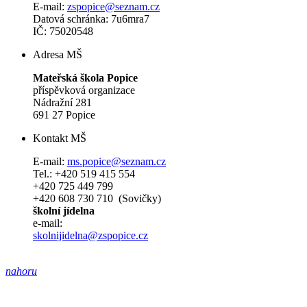
E-mail:
zspopice@seznam.cz
Datová schránka: 7u6mra7
IČ: 75020548
Adresa MŠ
Mateřská škola Popice
příspěvková organizace
Nádražní 281
691 27 Popice
Kontakt MŠ
E-mail:
ms.popice@seznam.cz
Tel.: +420 519 415 554
+420 725 449 799
+420 608 730 710 (Sovičky)
školní jídelna
e-mail:
skolnijidelna@zspopice.cz
nahoru