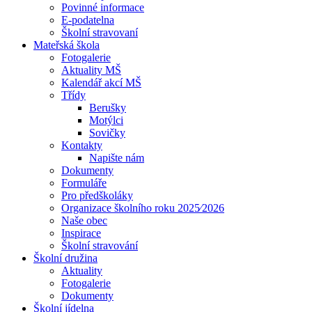
Povinné informace
E-podatelna
Školní stravovaní
Mateřská škola
Fotogalerie
Aktuality MŠ
Kalendář akcí MŠ
Třídy
Berušky
Motýlci
Sovičky
Kontakty
Napište nám
Dokumenty
Formuláře
Pro předškoláky
Organizace školního roku 2025⁄2026
Naše obec
Inspirace
Školní stravování
Školní družina
Aktuality
Fotogalerie
Dokumenty
Školní jídelna