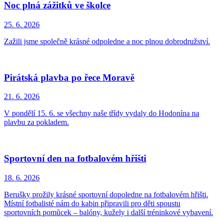
Noc plná zážitků ve školce
25. 6.
2026
Zažili jsme společně krásné odpoledne a noc plnou dobrodružství.
Pirátská plavba po řece Moravě
21. 6.
2026
V pondělí 15. 6. se všechny naše třídy vydaly do Hodonína na
plavbu za pokladem.
Sportovní den na fotbalovém hřišti
18. 6.
2026
Berušky prožily krásné sportovní dopoledne na fotbalovém hřišti.
Místní fotbalisté nám do kabin připravili pro děti spoustu
sportovních pomůcek – balóny, kužely i další tréninkové vybavení.