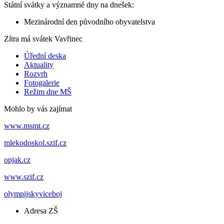
Státní svátky a významné dny na dnešek:
Mezinárodní den původního obyvatelstva
Zítra má svátek
Vavřinec
Úřední deska
Aktuality
Rozvrh
Fotogalerie
Režim dne MŠ
Mohlo by vás zajímat
www.msmt.cz
mlekodoskol.szif.cz
opjak.cz
www.szif.cz
olympijskyviceboj
Adresa ZŠ