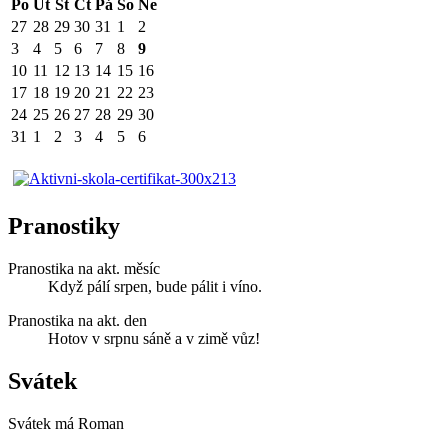
Po
Út
St
Čt
Pá
So
Ne
27
28
29
30
31
1
2
3
4
5
6
7
8
9
10
11
12
13
14
15
16
17
18
19
20
21
22
23
24
25
26
27
28
29
30
31
1
2
3
4
5
6
Pranostiky
Pranostika na akt. měsíc
Když pálí srpen, bude pálit i víno.
Pranostika na akt. den
Hotov v srpnu sáně a v zimě vůz!
Svátek
Svátek má
Roman