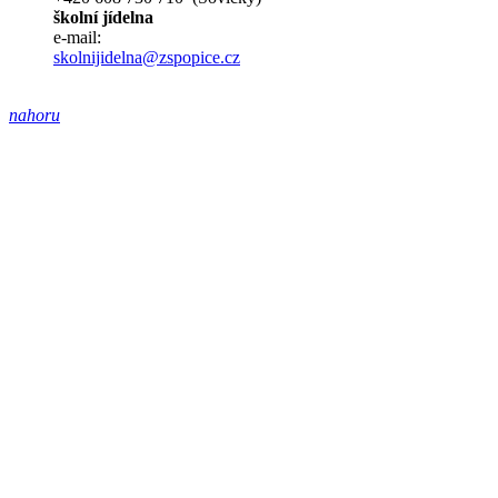
školní jídelna
e-mail:
skolnijidelna@zspopice.cz
nahoru