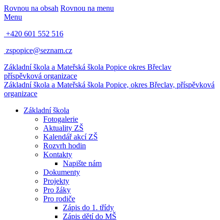
Rovnou na obsah
Rovnou na menu
Menu
+420 601 552 516
zspopice@seznam.cz
Základní škola a Mateřská škola Popice
okres Břeclav
příspěvková organizace
Základní škola a Mateřská škola Popice,
okres Břeclav, příspěvková
organizace
Základní škola
Fotogalerie
Aktuality ZŠ
Kalendář akcí ZŠ
Rozvrh hodin
Kontakty
Napište nám
Dokumenty
Projekty
Pro žáky
Pro rodiče
Zápis do 1. třídy
Zápis dětí do MŠ