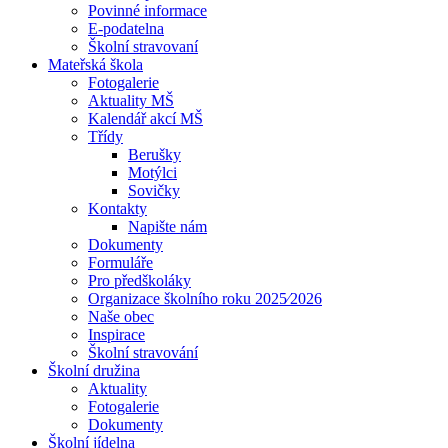
Povinné informace
E-podatelna
Školní stravovaní
Mateřská škola
Fotogalerie
Aktuality MŠ
Kalendář akcí MŠ
Třídy
Berušky
Motýlci
Sovičky
Kontakty
Napište nám
Dokumenty
Formuláře
Pro předškoláky
Organizace školního roku 2025⁄2026
Naše obec
Inspirace
Školní stravování
Školní družina
Aktuality
Fotogalerie
Dokumenty
Školní jídelna