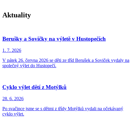
Aktuality
Berušky a Sovičky na výletě v Hustopečích
1. 7.
2026
V pátek 26. června 2026 se děti ze tříd Berušek a Soviček vydaly na
společný výlet do Hustopečí.
Cyklo výlet dětí z Motýlků
28. 6.
2026
Po svačince jsme se s dětmi z třídy Motýlků vydali na očekávaný
cyklo výlet.