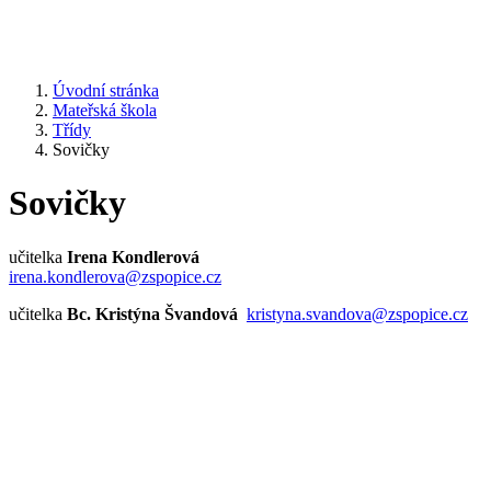
Úvodní stránka
Mateřská škola
Třídy
Sovičky
Sovičky
učitelka
Irena Kondlerová
irena.kondlerova@zspopice.cz
učitelka
Bc.
Kristýna Švandová
kristyna.svandova@zspopice.cz