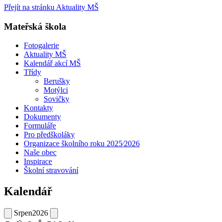
Přejít na stránku Aktuality MŠ
Mateřská škola
Fotogalerie
Aktuality MŠ
Kalendář akcí MŠ
Třídy
Berušky
Motýlci
Sovičky
Kontakty
Dokumenty
Formuláře
Pro předškoláky
Organizace školního roku 2025⁄2026
Naše obec
Inspirace
Školní stravování
Kalendář
Srpen
2026