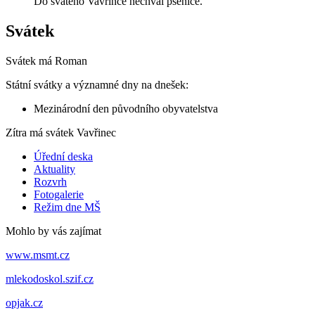
Do svatého Vavřince nechval pšenice.
Svátek
Svátek má
Roman
Státní svátky a významné dny na dnešek:
Mezinárodní den původního obyvatelstva
Zítra má svátek
Vavřinec
Úřední deska
Aktuality
Rozvrh
Fotogalerie
Režim dne MŠ
Mohlo by vás zajímat
www.msmt.cz
mlekodoskol.szif.cz
opjak.cz