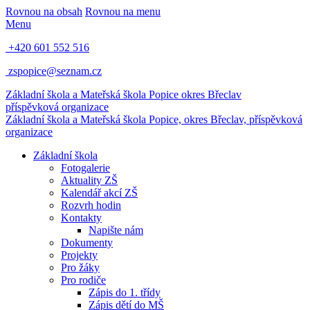
Rovnou na obsah
Rovnou na menu
Menu
+420 601 552 516
zspopice@seznam.cz
Základní škola a Mateřská škola Popice
okres Břeclav
příspěvková organizace
Základní škola a Mateřská škola Popice,
okres Břeclav, příspěvková
organizace
Základní škola
Fotogalerie
Aktuality ZŠ
Kalendář akcí ZŠ
Rozvrh hodin
Kontakty
Napište nám
Dokumenty
Projekty
Pro žáky
Pro rodiče
Zápis do 1. třídy
Zápis dětí do MŠ