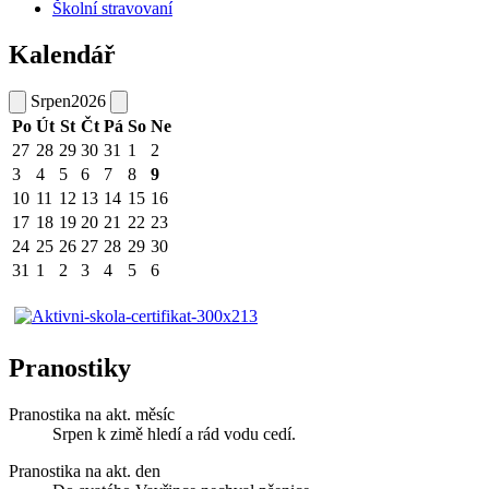
Školní stravovaní
Kalendář
Srpen
2026
Po
Út
St
Čt
Pá
So
Ne
27
28
29
30
31
1
2
3
4
5
6
7
8
9
10
11
12
13
14
15
16
17
18
19
20
21
22
23
24
25
26
27
28
29
30
31
1
2
3
4
5
6
Pranostiky
Pranostika na akt. měsíc
Srpen k zimě hledí a rád vodu cedí.
Pranostika na akt. den