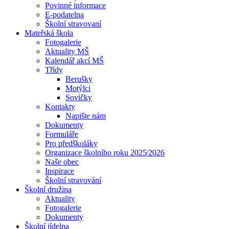
Povinné informace
E-podatelna
Školní stravovaní
Mateřská škola
Fotogalerie
Aktuality MŠ
Kalendář akcí MŠ
Třídy
Berušky
Motýlci
Sovičky
Kontakty
Napište nám
Dokumenty
Formuláře
Pro předškoláky
Organizace školního roku 2025⁄2026
Naše obec
Inspirace
Školní stravování
Školní družina
Aktuality
Fotogalerie
Dokumenty
Školní jídelna