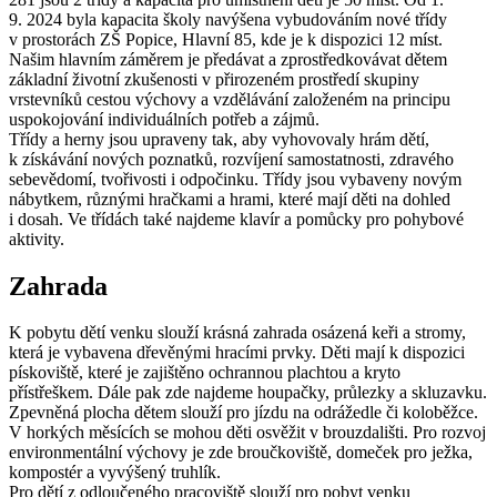
9. 2024 byla kapacita školy navýšena vybudováním nové třídy
v prostorách ZŠ Popice, Hlavní 85, kde je k dispozici 12 míst.
Našim hlavním záměrem je předávat a zprostředkovávat dětem
základní životní zkušenosti v přirozeném prostředí skupiny
vrstevníků cestou výchovy a vzdělávání založeném na principu
uspokojování individuálních potřeb a zájmů.
Třídy a herny jsou upraveny tak, aby vyhovovaly hrám dětí,
k získávání nových poznatků, rozvíjení samostatnosti, zdravého
sebevědomí, tvořivosti i odpočinku. Třídy jsou vybaveny novým
nábytkem, různými hračkami a hrami, které mají děti na dohled
i dosah. Ve třídách také najdeme klavír a pomůcky pro pohybové
aktivity.
Zahrada
K pobytu dětí venku slouží krásná zahrada osázená keři a stromy,
která je vybavena dřevěnými hracími prvky. Děti mají k dispozici
pískoviště, které je zajištěno ochrannou plachtou a kryto
přístřeškem. Dále pak zde najdeme houpačky, průlezky a skluzavku.
Zpevněná plocha dětem slouží pro jízdu na odrážedle či koloběžce.
V horkých měsících se mohou děti osvěžit v brouzdališti. Pro rozvoj
environmentální výchovy je zde broučkoviště, domeček pro ježka,
kompostér a vyvýšený truhlík.
Pro dětí z odloučeného pracoviště slouží pro pobyt venku