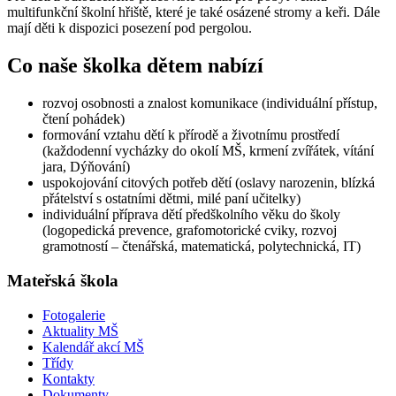
multifunkční školní hřiště, které je také osázené stromy a keři. Dále
mají děti k dispozici posezení pod pergolou.
Co naše školka dětem nabízí
rozvoj osobnosti a znalost komunikace (individuální přístup,
čtení pohádek)
formování vztahu dětí k přírodě a životnímu prostředí
(každodenní vycházky do okolí MŠ, krmení zvířátek, vítání
jara, Dýňování)
uspokojování citových potřeb dětí (oslavy narozenin, blízká
přátelství s ostatními dětmi, milé paní učitelky)
individuální příprava dětí předškolního věku do školy
(logopedická prevence, grafomotorické cviky, rozvoj
gramotností – čtenářská, matematická, polytechnická, IT)
Mateřská škola
Fotogalerie
Aktuality MŠ
Kalendář akcí MŠ
Třídy
Kontakty
Dokumenty