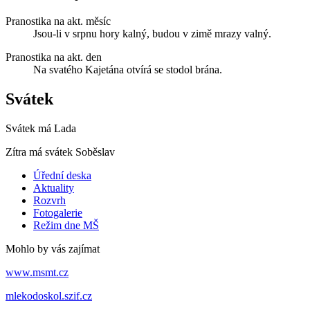
Pranostika na akt. měsíc
Jsou-li v srpnu hory kalný, budou v zimě mrazy valný.
Pranostika na akt. den
Na svatého Kajetána otvírá se stodol brána.
Svátek
Svátek má
Lada
Zítra má svátek
Soběslav
Úřední deska
Aktuality
Rozvrh
Fotogalerie
Režim dne MŠ
Mohlo by vás zajímat
www.msmt.cz
mlekodoskol.szif.cz