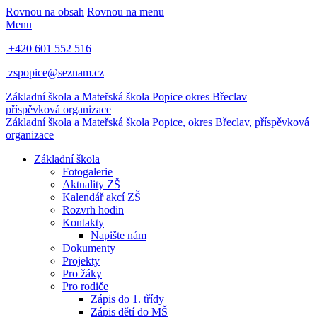
Rovnou na obsah
Rovnou na menu
Menu
+420 601 552 516
zspopice@seznam.cz
Základní škola a Mateřská škola Popice
okres Břeclav
příspěvková organizace
Základní škola a Mateřská škola Popice,
okres Břeclav, příspěvková
organizace
Základní škola
Fotogalerie
Aktuality ZŠ
Kalendář akcí ZŠ
Rozvrh hodin
Kontakty
Napište nám
Dokumenty
Projekty
Pro žáky
Pro rodiče
Zápis do 1. třídy
Zápis dětí do MŠ