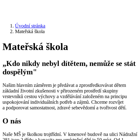
Úvodní stránka
Mateřská škola
Mateřská škola
„Kdo nikdy nebyl dítětem, nemůže se stát
dospělým"
Našim hlavním záměrem je předávat a zprostředkovávat dětem
základní životní zkušenosti v přirozeném prostředí skupiny
vrstevníků cestou výchovy a vzdělávání založeném na principu
uspokojování individuálních potřeb a zájmů. Chceme rozvíjet
a podporovat samostatnost, zdravé sebevědomí a tvořivost dětí.
O nás
Naše MŠ je školkou trojtřídní. V kmenové budově na ulici Nádražní
281 jsou 2 třídy a kapacita pro umístnění dětí je 50 míst. Od 1.