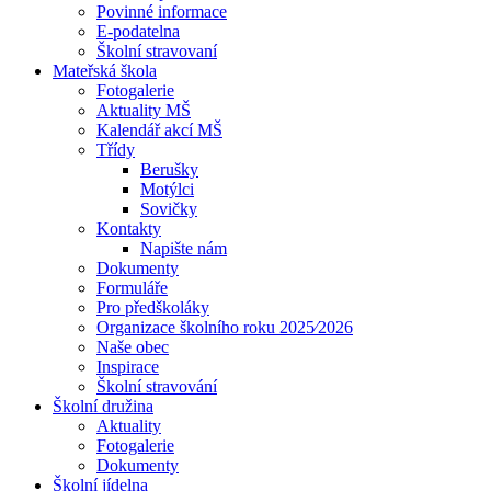
Povinné informace
E-podatelna
Školní stravovaní
Mateřská škola
Fotogalerie
Aktuality MŠ
Kalendář akcí MŠ
Třídy
Berušky
Motýlci
Sovičky
Kontakty
Napište nám
Dokumenty
Formuláře
Pro předškoláky
Organizace školního roku 2025⁄2026
Naše obec
Inspirace
Školní stravování
Školní družina
Aktuality
Fotogalerie
Dokumenty
Školní jídelna