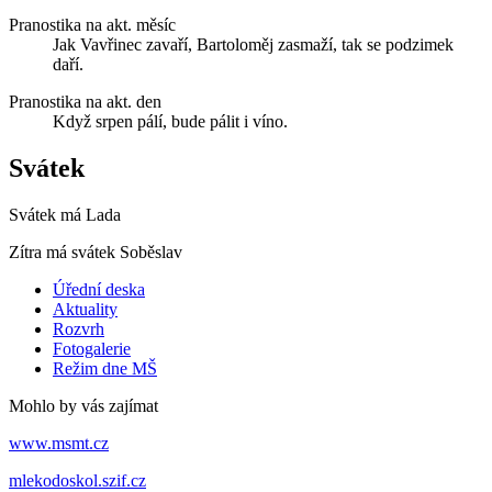
Pranostika na akt. měsíc
Jak Vavřinec zavaří, Bartoloměj zasmaží, tak se podzimek
daří.
Pranostika na akt. den
Když srpen pálí, bude pálit i víno.
Svátek
Svátek má
Lada
Zítra má svátek
Soběslav
Úřední deska
Aktuality
Rozvrh
Fotogalerie
Režim dne MŠ
Mohlo by vás zajímat
www.msmt.cz
mlekodoskol.szif.cz