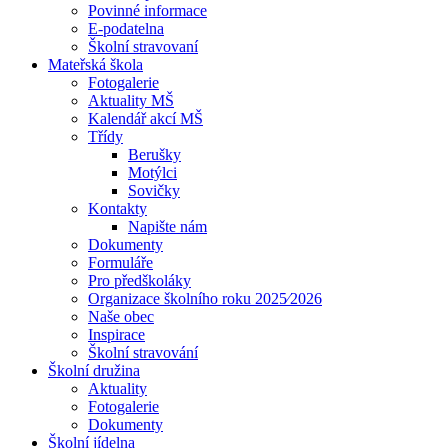
Povinné informace
E-podatelna
Školní stravovaní
Mateřská škola
Fotogalerie
Aktuality MŠ
Kalendář akcí MŠ
Třídy
Berušky
Motýlci
Sovičky
Kontakty
Napište nám
Dokumenty
Formuláře
Pro předškoláky
Organizace školního roku 2025⁄2026
Naše obec
Inspirace
Školní stravování
Školní družina
Aktuality
Fotogalerie
Dokumenty
Školní jídelna