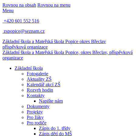
Rovnou na obsah
Rovnou na menu
Menu
+420 601 552 516
zspopice@seznam.cz
Základní škola a Mateřská škola Popice
okres Břeclav
příspěvková organizace
Základní škola a Mateřská škola Popice,
okres Břeclav, příspěvková
organizace
Základní škola
Fotogalerie
Aktuality ZŠ
Kalendář akcí ZŠ
Rozvrh hodin
Kontakty
Napište nám
Dokumenty
Projekty
Pro žáky
Pro rodiče
Zápis do 1. třídy
Zápis dětí do MŠ