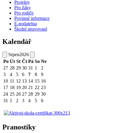
Projekty
Pro žáky
Pro rodiče
Povinné informace
E-podatelna
Školní stravovaní
Kalendář
Srpen
2026
Po
Út
St
Čt
Pá
So
Ne
27
28
29
30
31
1
2
3
4
5
6
7
8
9
10
11
12
13
14
15
16
17
18
19
20
21
22
23
24
25
26
27
28
29
30
31
1
2
3
4
5
6
Pranostiky