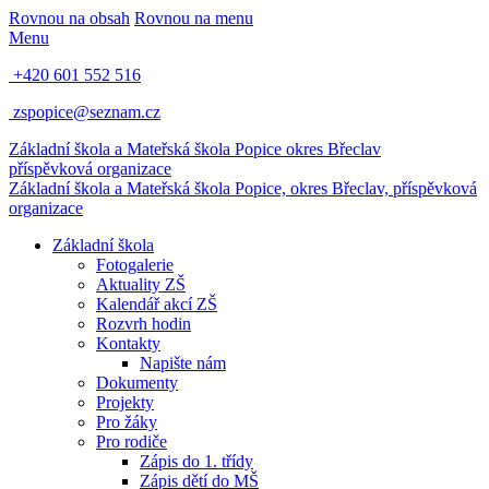
Rovnou na obsah
Rovnou na menu
Menu
+420 601 552 516
zspopice@seznam.cz
Základní škola a Mateřská škola Popice
okres Břeclav
příspěvková organizace
Základní škola a Mateřská škola Popice,
okres Břeclav, příspěvková
organizace
Základní škola
Fotogalerie
Aktuality ZŠ
Kalendář akcí ZŠ
Rozvrh hodin
Kontakty
Napište nám
Dokumenty
Projekty
Pro žáky
Pro rodiče
Zápis do 1. třídy
Zápis dětí do MŠ