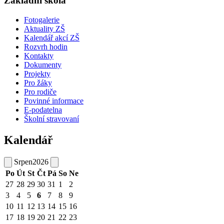
Základní škola
Fotogalerie
Aktuality ZŠ
Kalendář akcí ZŠ
Rozvrh hodin
Kontakty
Dokumenty
Projekty
Pro žáky
Pro rodiče
Povinné informace
E-podatelna
Školní stravovaní
Kalendář
Srpen
2026
Po
Út
St
Čt
Pá
So
Ne
27
28
29
30
31
1
2
3
4
5
6
7
8
9
10
11
12
13
14
15
16
17
18
19
20
21
22
23