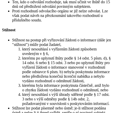
Ten, kdo o odvolání rozhoduje, tak musí učinit ve lhůtě do 15
dnů od předložení odvolání povinným subjektem.
Proti rozhodnutí odvolacího orgánu se již nelze odvolat. Lze
však podat návrh na přezkoumání takového rozhodnutí u
příslušného soudu.
Stížnost
Stížnost na postup při vyřizování žádosti o informace (dále jen
"stížnost") může podat žadatel,
který nesouhlasí s vyřízením žádosti způsobem
uvedeným v § 6,
kterému po uplynutí lhůty podle § 14 odst. 5 písm. d), §
14 odst. 6 nebo § 15 odst. 3 nebo po uplynutí lhůty pro
vyřízení žádosti o informace stanovené v rozhodnutí
podle odstavce 6 písm. b) nebyla poskytnuta informace
nebo předložena konečná licenční nabídka a nebylo
vydáno rozhodnutí o odmítnutí žádosti,
kterému byla informace poskytnuta částečně, aniž bylo
o zbytku žádosti vydáno rozhodnutí o odmítnutí, nebo
který nesouhlasí s výší úhrady sdělené podle § 17 odst.
3 nebo s výší odměny podle § 14b odst. 2,
požadovanými v souvislosti s poskytováním informací.
Stížnost lze podat písemně nebo ústně; je-li stížnost podána
ústně a nelze-li ji ihned vyřídit, sepíše o ní povinný subjekt