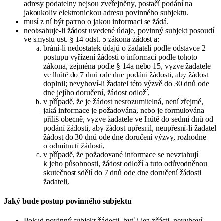
adresy podatelny nejsou zveřejněny, postačí podání na
jakoukoliv elektronickou adresu povinného subjektu.
musí z ní být patrno o jakou informaci se žádá.
neobsahuje-li žádost uvedené údaje, povinný subjekt posoudí
ve smyslu ust. § 14 odst. 5 zákona žádost a:
brání-li nedostatek údajů o žadateli podle odstavce 2
postupu vyřízení žádosti o informaci podle tohoto
zákona, zejména podle § 14a nebo 15, vyzve žadatele
ve lhůtě do 7 dnů ode dne podání žádosti, aby žádost
doplnil; nevyhoví-li žadatel této výzvě do 30 dnů ode
dne jejího doručení, žádost odloží,
v případě, že je žádost nesrozumitelná, není zřejmé,
jaká informace je požadována, nebo je formulována
příliš obecně, vyzve žadatele ve lhůtě do sedmi dnů od
podání žádosti, aby žádost upřesnil, neupřesní-li žadatel
žádost do 30 dnů ode dne doručení výzvy, rozhodne
o odmítnutí žádosti,
v případě, že požadované informace se nevztahují
k jeho působnosti, žádost odloží a tuto odůvodněnou
skutečnost sdělí do 7 dnů ode dne doručení žádosti
žadateli,
Jaký bude postup povinného subjektu
Pokud povinný subjekt žádosti, byť i jen zčásti, nevyhoví,