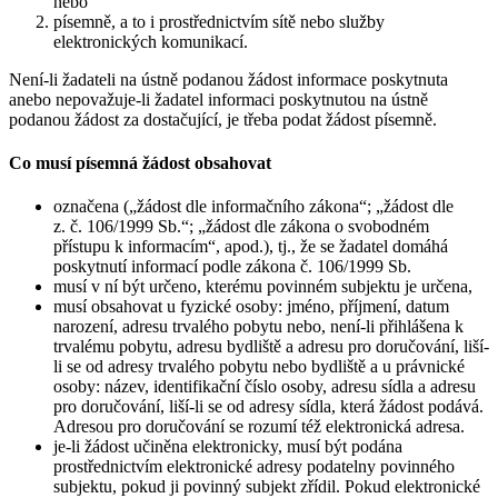
nebo
písemně, a to i prostřednictvím sítě nebo služby
elektronických komunikací.
Není-li žadateli na ústně podanou žádost informace poskytnuta
anebo nepovažuje-li žadatel informaci poskytnutou na ústně
podanou žádost za dostačující, je třeba podat žádost písemně.
Co musí písemná žádost obsahovat
označena („žádost dle informačního zákona“; „žádost dle
z. č. 106/1999 Sb.“; „žádost dle zákona o svobodném
přístupu k informacím“, apod.), tj., že se žadatel domáhá
poskytnutí informací podle zákona č. 106/1999 Sb.
musí v ní být určeno, kterému povinném subjektu je určena,
musí obsahovat u fyzické osoby: jméno, příjmení, datum
narození, adresu trvalého pobytu nebo, není-li přihlášena k
trvalému pobytu, adresu bydliště a adresu pro doručování, liší-
li se od adresy trvalého pobytu nebo bydliště a u právnické
osoby: název, identifikační číslo osoby, adresu sídla a adresu
pro doručování, liší-li se od adresy sídla, která žádost podává.
Adresou pro doručování se rozumí též elektronická adresa.
je-li žádost učiněna elektronicky, musí být podána
prostřednictvím elektronické adresy podatelny povinného
subjektu, pokud ji povinný subjekt zřídil. Pokud elektronické