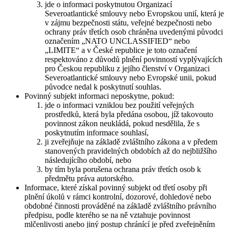
jde o informaci poskytnutou Organizací
Severoatlantické smlouvy nebo Evropskou unií, která je
v zájmu bezpečnosti státu, veřejné bezpečnosti nebo
ochrany práv třetích osob chráněna uvedenými původci
označením „NATO UNCLASSIFIED“ nebo
„LIMITE“ a v České republice je toto označení
respektováno z důvodů plnění povinností vyplývajících
pro Českou republiku z jejího členství v Organizaci
Severoatlantické smlouvy nebo Evropské unii, pokud
původce nedal k poskytnutí souhlas.
Povinný subjekt informaci neposkytne, pokud:
jde o informaci vzniklou bez použití veřejných
prostředků, která byla předána osobou, jíž takovouto
povinnost zákon neukládá, pokud nesdělila, že s
poskytnutím informace souhlasí,
ji zveřejňuje na základě zvláštního zákona a v předem
stanovených pravidelných obdobích až do nejbližšího
následujícího období, nebo
by tím byla porušena ochrana práv třetích osob k
předmětu práva autorského.
Informace, které získal povinný subjekt od třetí osoby při
plnění úkolů v rámci kontrolní, dozorové, dohledové nebo
obdobné činnosti prováděné na základě zvláštního právního
předpisu, podle kterého se na ně vztahuje povinnost
mlčenlivosti anebo jiný postup chránící je před zveřejněním