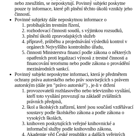
nebo zneužitím, se neposkytují. Povinný subjekt poskytne
pouze ty informace, které při plnění těchto úkolů vznikly jeho
činností.
Povinné subjekty dále neposkytnou informace o
probíhajícím trestním řízení,
rozhodovací činnosti soudů, s výjimkou rozsudků,
plnění úkolů zpravodajských služeb
přípravě, průběhu a projednávání výsledků kontrol v
orgánech Nejvyššího kontrolního úřadu,
činnosti Ministerstva financí podle zákona o některých
opatřeních proti legalizaci výnosů z trestné činnosti a
financování terorismu nebo podle zákona o provádění
mezinárodních sankcí.
Povinný subjekt neposkytne informaci, která je předmětem
ochrany práva autorského nebo práv souvisejících s právem
autorským (dále jen "právo autorské") , je-li v držení
provozovatelů rozhlasového nebo televizního vysílání,
kteří toto vysílání provozují na základě zvláštních
právních předpisů,
škol a školských zařízení, které jsou součástí vzdělávací
soustavy podle školského zákona a podle zákona o
vysokých školách,
knihoven poskytujících veřejné knihovnické a
informační služby podle knihovního zákona,
Akademie věd České republiky a dalších veřejných