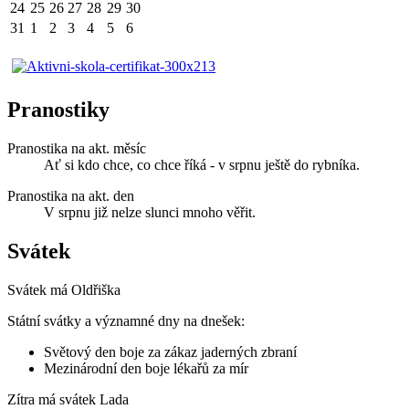
24
25
26
27
28
29
30
31
1
2
3
4
5
6
Pranostiky
Pranostika na akt. měsíc
Ať si kdo chce, co chce říká - v srpnu ještě do rybníka.
Pranostika na akt. den
V srpnu již nelze slunci mnoho věřit.
Svátek
Svátek má
Oldřiška
Státní svátky a významné dny na dnešek:
Světový den boje za zákaz jaderných zbraní
Mezinárodní den boje lékařů za mír
Zítra má svátek
Lada