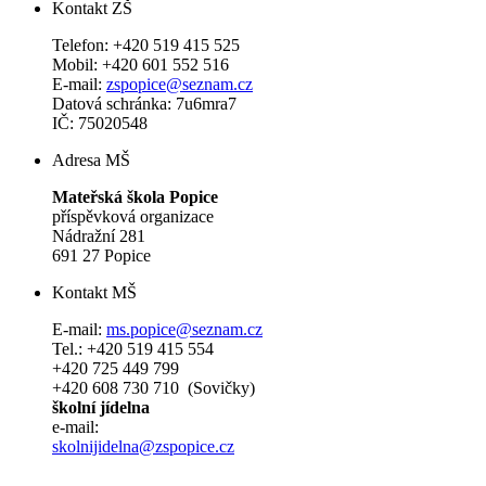
Kontakt ZŠ
Telefon: +420 519 415 525
Mobil: +420 601 552 516
E-mail:
zspopice@seznam.cz
Datová schránka: 7u6mra7
IČ: 75020548
Adresa MŠ
Mateřská škola Popice
příspěvková organizace
Nádražní 281
691 27 Popice
Kontakt MŠ
E-mail:
ms.popice@seznam.cz
Tel.: +420 519 415 554
+420 725 449 799
+420 608 730 710 (Sovičky)
školní jídelna
e-mail:
skolnijidelna@zspopice.cz