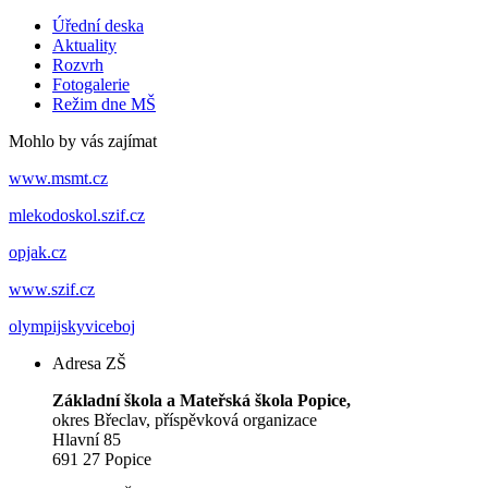
Úřední deska
Aktuality
Rozvrh
Fotogalerie
Režim dne MŠ
Mohlo by vás zajímat
www.msmt.cz
mlekodoskol.szif.cz
opjak.cz
www.szif.cz
olympijskyviceboj
Adresa ZŠ
Základní škola a Mateřská škola Popice,
okres Břeclav, příspěvková organizace
Hlavní 85
691 27 Popice