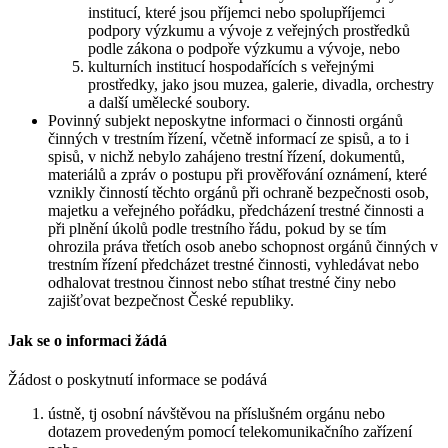
institucí, které jsou příjemci nebo spolupříjemci
podpory výzkumu a vývoje z veřejných prostředků
podle zákona o podpoře výzkumu a vývoje, nebo
kulturních institucí hospodařících s veřejnými
prostředky, jako jsou muzea, galerie, divadla, orchestry
a další umělecké soubory.
Povinný subjekt neposkytne informaci o činnosti orgánů
činných v trestním řízení, včetně informací ze spisů, a to i
spisů, v nichž nebylo zahájeno trestní řízení, dokumentů,
materiálů a zpráv o postupu při prověřování oznámení, které
vznikly činností těchto orgánů při ochraně bezpečnosti osob,
majetku a veřejného pořádku, předcházení trestné činnosti a
při plnění úkolů podle trestního řádu, pokud by se tím
ohrozila práva třetích osob anebo schopnost orgánů činných v
trestním řízení předcházet trestné činnosti, vyhledávat nebo
odhalovat trestnou činnost nebo stíhat trestné činy nebo
zajišťovat bezpečnost České republiky.
Jak se o informaci žádá
Žádost o poskytnutí informace se podává
ústně, tj osobní návštěvou na příslušném orgánu nebo
dotazem provedeným pomocí telekomunikačního zařízení