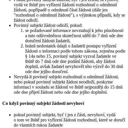
vydá ve lhůtě pro vyřízení žádosti rozhodnutí o odmítnutí
žádosti, popřípadě o odmítnutí části žádosti (dále jen
"rozhodnutí o odmítnutí žádosti"), s výjimkou případů, kdy se
žádost odloží.
Povinný subjekt žádost odloží, pokud:
se požadované informace nevztahují k jeho působnosti
a tuto odůvodněnou skutečnost sdělí do 7 dnů ode dne
doručení žádosti žadateli,
bránil nedostatek údajů o žadateli postupu vyřízení
žádosti o informaci podle tohoto zákona, zejména podle
§ 14a nebo 15, povinný subjekt vyzval žadatele ve
lhůtě do 7 dnů ode dne podání žádosti, aby žádost
doplnil, avšak žadatel nevyhověl této výzvě do 30 dnů
ode dne jejího doručení.
Nevydá-li povinný subjekt rozhodnutí o odmítnutí žádosti,
nebo pokud povinný subjekt žádost neodloží, poskytne
informaci v souladu se žádostí ve lhůtě nejpozději do 15 dnů
ode dne přijetí žádosti nebo ode dne jejího doplnění.
Co když povinný subjekt žádosti nevyhoví
pokud povinný subjekt, byť i jen z části, nevyhoví, vydá
o tom ve lhůtě pro vyřízení žádosti rozhodnutí, které se doručí
do vlastních rukou žadatele