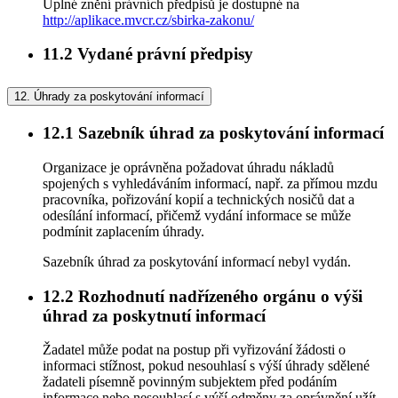
Úplné znění právních předpisů je dostupné na
http://aplikace.mvcr.cz/sbirka-zakonu/
11.2
Vydané právní předpisy
12.
Úhrady za poskytování informací
12.1
Sazebník úhrad za poskytování informací
Organizace je oprávněna požadovat úhradu nákladů
spojených s vyhledáváním informací, např. za přímou mzdu
pracovníka, pořizování kopií a technických nosičů dat a
odesílání informací, přičemž vydání informace se může
podmínit zaplacením úhrady.
Sazebník úhrad za poskytování informací nebyl vydán.
12.2
Rozhodnutí nadřízeného orgánu o výši
úhrad za poskytnutí informací
Žadatel může podat na postup při vyřizování žádosti o
informaci stížnost, pokud nesouhlasí s výší úhrady sdělené
žadateli písemně povinným subjektem před podáním
informace nebo nesouhlasí s výší odměny za oprávnění užít