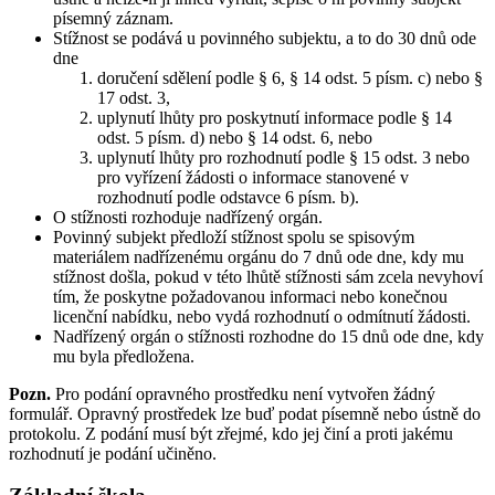
písemný záznam.
Stížnost se podává u povinného subjektu, a to do 30 dnů ode
dne
doručení sdělení podle § 6, § 14 odst. 5 písm. c) nebo §
17 odst. 3,
uplynutí lhůty pro poskytnutí informace podle § 14
odst. 5 písm. d) nebo § 14 odst. 6, nebo
uplynutí lhůty pro rozhodnutí podle § 15 odst. 3 nebo
pro vyřízení žádosti o informace stanovené v
rozhodnutí podle odstavce 6 písm. b).
O stížnosti rozhoduje nadřízený orgán.
Povinný subjekt předloží stížnost spolu se spisovým
materiálem nadřízenému orgánu do 7 dnů ode dne, kdy mu
stížnost došla, pokud v této lhůtě stížnosti sám zcela nevyhoví
tím, že poskytne požadovanou informaci nebo konečnou
licenční nabídku, nebo vydá rozhodnutí o odmítnutí žádosti.
Nadřízený orgán o stížnosti rozhodne do 15 dnů ode dne, kdy
mu byla předložena.
Pozn.
Pro podání opravného prostředku není vytvořen žádný
formulář. Opravný prostředek lze buď podat písemně nebo ústně do
protokolu. Z podání musí být zřejmé, kdo jej činí a proti jakému
rozhodnutí je podání učiněno.