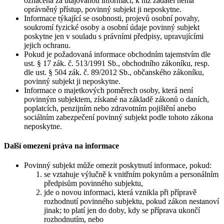
označena za utajovanou informaci, k níž žadatel nemá
oprávněný přístup, povinný subjekt ji neposkytne.
Informace týkající se osobnosti, projevů osobní povahy,
soukromí fyzické osoby a osobní údaje povinný subjekt
poskytne jen v souladu s právními předpisy, upravujícími
jejich ochranu.
Pokud je požadovaná informace obchodním tajemstvím dle
ust. § 17 zák. č. 513/1991 Sb., obchodního zákoníku, resp.
dle ust. § 504 zák. č. 89/2012 Sb., občanského zákoníku,
povinný subjekt ji neposkytne.
Informace o majetkových poměrech osoby, která není
povinným subjektem, získané na základě zákonů o daních,
poplatcích, penzijním nebo zdravotním pojištění anebo
sociálním zabezpečení povinný subjekt podle tohoto zákona
neposkytne.
Další omezení práva na informace
Povinný subjekt může omezit poskytnutí informace, pokud:
se vztahuje výlučně k vnitřním pokynům a personálním
předpisům povinného subjektu,
jde o novou informaci, která vznikla při přípravě
rozhodnutí povinného subjektu, pokud zákon nestanoví
jinak; to platí jen do doby, kdy se příprava ukončí
rozhodnutím, nebo