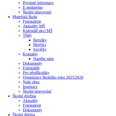
Povinné informace
E-podatelna
Školní stravovaní
Mateřská škola
Fotogalerie
Aktuality MŠ
Kalendář akcí MŠ
Třídy
Berušky
Motýlci
Sovičky
Kontakty
Napište nám
Dokumenty
Formuláře
Pro předškoláky
Organizace školního roku 2025⁄2026
Naše obec
Inspirace
Školní stravování
Školní družina
Aktuality
Fotogalerie
Dokumenty
Školní jídelna