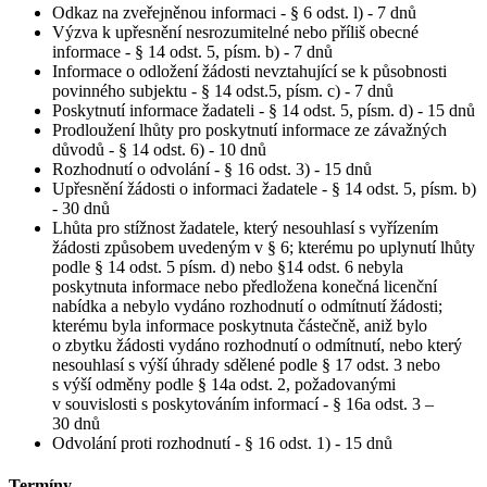
Odkaz na zveřejněnou informaci - § 6 odst. l) - 7 dnů
Výzva k upřesnění nesrozumitelné nebo příliš obecné
informace - § 14 odst. 5, písm. b) - 7 dnů
Informace o odložení žádosti nevztahující se k působnosti
povinného subjektu - § 14 odst.5, písm. c) - 7 dnů
Poskytnutí informace žadateli - § 14 odst. 5, písm. d) - 15 dnů
Prodloužení lhůty pro poskytnutí informace ze závažných
důvodů - § 14 odst. 6) - 10 dnů
Rozhodnutí o odvolání - § 16 odst. 3) - 15 dnů
Upřesnění žádosti o informaci žadatele - § 14 odst. 5, písm. b)
- 30 dnů
Lhůta pro stížnost žadatele, který nesouhlasí s vyřízením
žádosti způsobem uvedeným v § 6; kterému po uplynutí lhůty
podle § 14 odst. 5 písm. d) nebo §14 odst. 6 nebyla
poskytnuta informace nebo předložena konečná licenční
nabídka a nebylo vydáno rozhodnutí o odmítnutí žádosti;
kterému byla informace poskytnuta částečně, aniž bylo
o zbytku žádosti vydáno rozhodnutí o odmítnutí, nebo který
nesouhlasí s výší úhrady sdělené podle § 17 odst. 3 nebo
s výší odměny podle § 14a odst. 2, požadovanými
v souvislosti s poskytováním informací - § 16a odst. 3 –
30 dnů
Odvolání proti rozhodnutí - § 16 odst. 1) - 15 dnů
Termíny