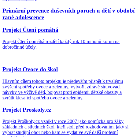
Primární prevence duševních poruch u dětí v období
rané adolescence
Projekt Čtení pomáhá
Projekt Čtení pomáhá rozdělí každý rok 10 milionů korun na
dobročinné účely.
Projekt Ovoce do škol
Hlavním cílem tohoto projektu je především přispět k trvalému
zvýšení spotřeby ovoce a zeleniny, vytvořit zdravé stravovací
návyky ve výživě dětí, bojovat proti epidemii dětské obezity a
zvrátit klesající spotřebu ovoce a zeleniny.
Projekt Proskoly.cz
Projekt Proškoly.cz vznikl v roce 2007 jako pomůcka pro žáky
základních a středních škol, kteří stojí před rozhodováním, jaký si
vybrat studijní obor nebo kam se vydat ve své další profesní