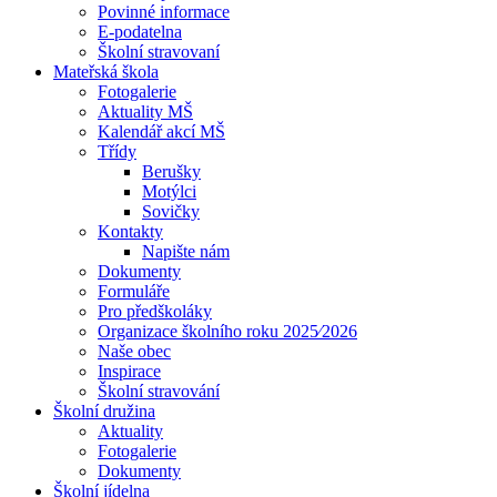
Povinné informace
E-podatelna
Školní stravovaní
Mateřská škola
Fotogalerie
Aktuality MŠ
Kalendář akcí MŠ
Třídy
Berušky
Motýlci
Sovičky
Kontakty
Napište nám
Dokumenty
Formuláře
Pro předškoláky
Organizace školního roku 2025⁄2026
Naše obec
Inspirace
Školní stravování
Školní družina
Aktuality
Fotogalerie
Dokumenty
Školní jídelna