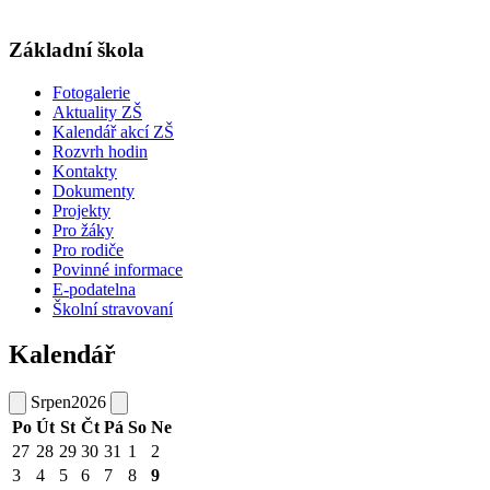
Základní škola
Fotogalerie
Aktuality ZŠ
Kalendář akcí ZŠ
Rozvrh hodin
Kontakty
Dokumenty
Projekty
Pro žáky
Pro rodiče
Povinné informace
E-podatelna
Školní stravovaní
Kalendář
Srpen
2026
Po
Út
St
Čt
Pá
So
Ne
27
28
29
30
31
1
2
3
4
5
6
7
8
9