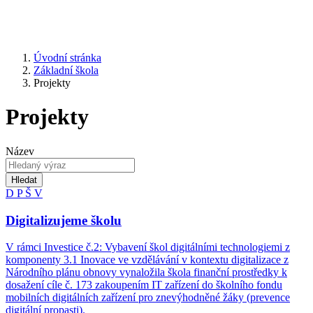
Úvodní stránka
Základní škola
Projekty
Projekty
Název
Hledat
D
P
Š
V
Digitalizujeme školu
V rámci Investice č.2: Vybavení škol digitálními technologiemi z
komponenty 3.1 Inovace ve vzdělávání v kontextu digitalizace z
Národního plánu obnovy vynaložila škola finanční prostředky k
dosažení cíle č. 173 zakoupením IT zařízení do školního fondu
mobilních digitálních zařízení pro znevýhodněné žáky (prevence
digitální propasti).