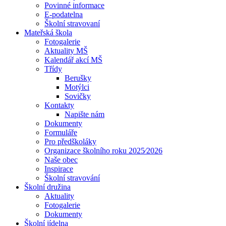
Povinné informace
E-podatelna
Školní stravovaní
Mateřská škola
Fotogalerie
Aktuality MŠ
Kalendář akcí MŠ
Třídy
Berušky
Motýlci
Sovičky
Kontakty
Napište nám
Dokumenty
Formuláře
Pro předškoláky
Organizace školního roku 2025⁄2026
Naše obec
Inspirace
Školní stravování
Školní družina
Aktuality
Fotogalerie
Dokumenty
Školní jídelna