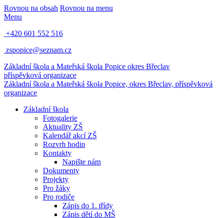
Rovnou na obsah
Rovnou na menu
Menu
+420 601 552 516
zspopice@seznam.cz
Základní škola a Mateřská škola Popice
okres Břeclav
příspěvková organizace
Základní škola a Mateřská škola Popice,
okres Břeclav, příspěvková
organizace
Základní škola
Fotogalerie
Aktuality ZŠ
Kalendář akcí ZŠ
Rozvrh hodin
Kontakty
Napište nám
Dokumenty
Projekty
Pro žáky
Pro rodiče
Zápis do 1. třídy
Zápis dětí do MŠ