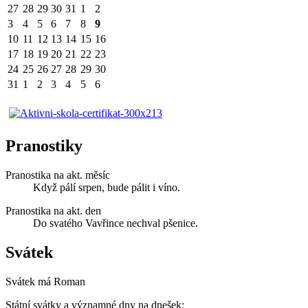
27
28
29
30
31
1
2
3
4
5
6
7
8
9
10
11
12
13
14
15
16
17
18
19
20
21
22
23
24
25
26
27
28
29
30
31
1
2
3
4
5
6
Pranostiky
Pranostika na akt. měsíc
Když pálí srpen, bude pálit i víno.
Pranostika na akt. den
Do svatého Vavřince nechval pšenice.
Svátek
Svátek má
Roman
Státní svátky a významné dny na dnešek: