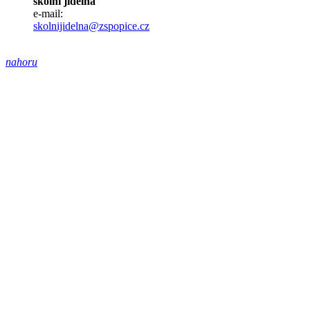
školní jídelna
e-mail:
skolnijidelna@zspopice.cz
nahoru