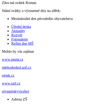
Zítra má svátek
Roman
Státní svátky a významné dny na zítřek:
Mezinárodní den původního obyvatelstva
Úřední deska
Aktuality
Rozvrh
Fotogalerie
Režim dne MŠ
Mohlo by vás zajímat
www.msmt.cz
mlekodoskol.szif.cz
opjak.cz
www.szif.cz
olympijskyviceboj
Adresa ZŠ