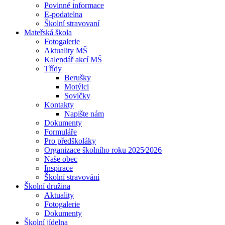
Povinné informace
E-podatelna
Školní stravovaní
Mateřská škola
Fotogalerie
Aktuality MŠ
Kalendář akcí MŠ
Třídy
Berušky
Motýlci
Sovičky
Kontakty
Napište nám
Dokumenty
Formuláře
Pro předškoláky
Organizace školního roku 2025⁄2026
Naše obec
Inspirace
Školní stravování
Školní družina
Aktuality
Fotogalerie
Dokumenty
Školní jídelna