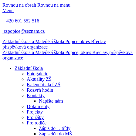
Rovnou na obsah
Rovnou na menu
Menu
+420 601 552 516
zspopice@seznam.cz
Základní škola a Mateřská škola Popice
okres Břeclav
příspěvková organizace
Základní škola a Mateřská škola Popice,
okres Břeclav, příspěvková
organizace
Základní škola
Fotogalerie
Aktuality ZŠ
Kalendář akcí ZŠ
Rozvrh hodin
Kontakty
Napište nám
Dokumenty
Projekty
Pro žáky
Pro rodiče
Zápis do 1. třídy
Zápis dětí do MŠ