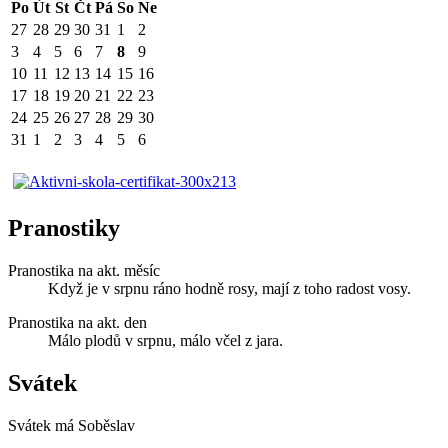
Po
Út
St
Čt
Pá
So
Ne
27
28
29
30
31
1
2
3
4
5
6
7
8
9
10
11
12
13
14
15
16
17
18
19
20
21
22
23
24
25
26
27
28
29
30
31
1
2
3
4
5
6
Pranostiky
Pranostika na akt. měsíc
Když je v srpnu ráno hodně rosy, mají z toho radost vosy.
Pranostika na akt. den
Málo plodů v srpnu, málo včel z jara.
Svátek
Svátek má
Soběslav