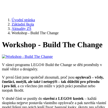
Úvodní stránka
Základní škola
Aktuality ZŠ
Workshop - Build The Change
Workshop - Build The Change
V rámci programu LEGO® Build the Change se děti proměnily v
malé vědce a designéry.
V první části jsme společně zkoumali, proč jsou
opylovači – včely,
čmeláci, motýli, ale také i netopýři – tak důležití pro přírodu
i pro lidi
, a co všechno jim může v jejich práci pomáhat nebo
naopak škodit.
V druhé části se pustily do
stavění z LEGO® kostek
– každá
skupinka nejprve postavila vlastního opylovače a pak navrhla vlastní
model řešení pro jejich lepší život: barevné louky, úkryty pro včelky