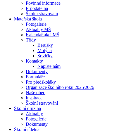
Povinné informace
E-podatelna
Školní stravovaní
Mateřská škola
Fotogalerie
Aktuality MŠ
Kalendář akcí MŠ
Třídy
Berušky
Motýlci
Sovičky
Kontakty
Napište nám
Dokumenty
Formuláře
Pro předškoláky
Organizace školního roku 2025⁄2026
Naše obec
Inspirace
Školní stravování
Školní družina
Aktuality
Fotogalerie
Dokumenty
Školní jídelna