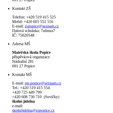
Kontakt ZŠ
Telefon: +420 519 415 525
Mobil: +420 601 552 516
E-mail:
zspopice@seznam.cz
Datová schránka: 7u6mra7
IČ: 75020548
Adresa MŠ
Mateřská škola Popice
příspěvková organizace
Nádražní 281
691 27 Popice
Kontakt MŠ
E-mail:
ms.popice@seznam.cz
Tel.: +420 519 415 554
+420 725 449 799
+420 608 730 710 (Sovičky)
školní jídelna
e-mail:
skolnijidelna@zspopice.cz