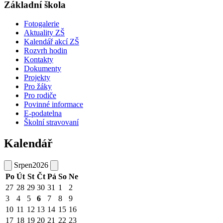
Základní škola
Fotogalerie
Aktuality ZŠ
Kalendář akcí ZŠ
Rozvrh hodin
Kontakty
Dokumenty
Projekty
Pro žáky
Pro rodiče
Povinné informace
E-podatelna
Školní stravovaní
Kalendář
Srpen
2026
Po
Út
St
Čt
Pá
So
Ne
27
28
29
30
31
1
2
3
4
5
6
7
8
9
10
11
12
13
14
15
16
17
18
19
20
21
22
23