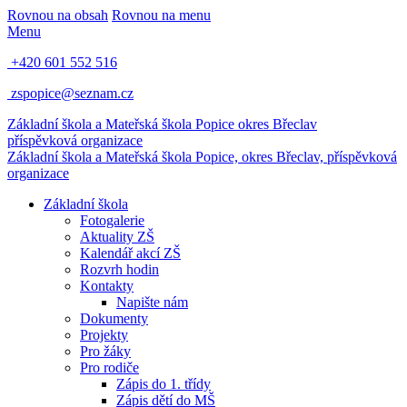
Rovnou na obsah
Rovnou na menu
Menu
+420 601 552 516
zspopice@seznam.cz
Základní škola a Mateřská škola Popice
okres Břeclav
příspěvková organizace
Základní škola a Mateřská škola Popice,
okres Břeclav, příspěvková
organizace
Základní škola
Fotogalerie
Aktuality ZŠ
Kalendář akcí ZŠ
Rozvrh hodin
Kontakty
Napište nám
Dokumenty
Projekty
Pro žáky
Pro rodiče
Zápis do 1. třídy
Zápis dětí do MŠ