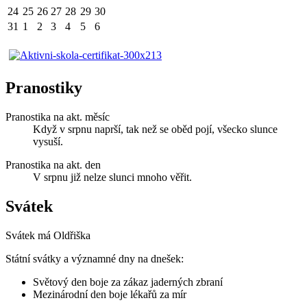
24
25
26
27
28
29
30
31
1
2
3
4
5
6
Pranostiky
Pranostika na akt. měsíc
Když v srpnu naprší, tak než se oběd pojí, všecko slunce
vysuší.
Pranostika na akt. den
V srpnu již nelze slunci mnoho věřit.
Svátek
Svátek má
Oldřiška
Státní svátky a významné dny na dnešek:
Světový den boje za zákaz jaderných zbraní
Mezinárodní den boje lékařů za mír