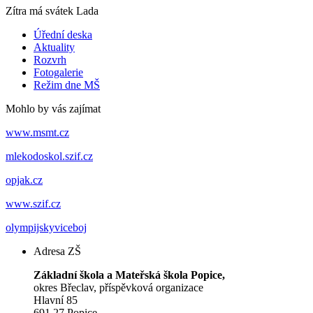
Zítra má svátek
Lada
Úřední deska
Aktuality
Rozvrh
Fotogalerie
Režim dne MŠ
Mohlo by vás zajímat
www.msmt.cz
mlekodoskol.szif.cz
opjak.cz
www.szif.cz
olympijskyviceboj
Adresa ZŠ
Základní škola a Mateřská škola Popice,
okres Břeclav, příspěvková organizace
Hlavní 85
691 27 Popice