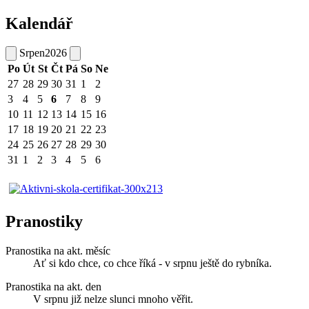
Kalendář
Srpen
2026
Po
Út
St
Čt
Pá
So
Ne
27
28
29
30
31
1
2
3
4
5
6
7
8
9
10
11
12
13
14
15
16
17
18
19
20
21
22
23
24
25
26
27
28
29
30
31
1
2
3
4
5
6
Pranostiky
Pranostika na akt. měsíc
Ať si kdo chce, co chce říká - v srpnu ještě do rybníka.
Pranostika na akt. den
V srpnu již nelze slunci mnoho věřit.