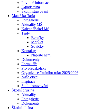
Povinné informace
E-podatelna
Školní stravovaní
Mateřská škola
Fotogalerie
Aktuality MŠ
Kalendář akcí MŠ
Třídy
Berušky
Motýlci
Sovičky
Kontakty
Napište nám
Dokumenty
Formuláře
Pro předškoláky
Organizace školního roku 2025⁄2026
Naše obec
Inspirace
Školní stravování
Školní družina
Aktuality
Fotogalerie
Dokumenty
Školní jídelna