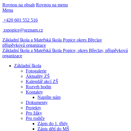
Rovnou na obsah
Rovnou na menu
Menu
+420 601 552 516
zspopice@seznam.cz
Základní škola a Mateřská škola Popice
okres Břeclav
příspěvková organizace
Základní škola a Mateřská škola Popice,
okres Břeclav, příspěvková
organizace
Základní škola
Fotogalerie
Aktuality ZŠ
Kalendář akcí ZŠ
Rozvrh hodin
Kontakty
Napište nám
Dokumenty
Projekty
Pro žáky
Pro rodiče
Zápis do 1. třídy
Zápis dětí do MŠ