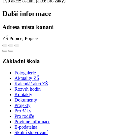
Typ akce: ostatní (akce pro žáky)
Další informace
Adresa místa konání
ZŠ Popice, Popice
Základní škola
Fotogalerie
Aktuality ZŠ
Kalendář akcí ZŠ
Rozvrh hodin
Kontakty
Dokumenty
Projekty
Pro žáky
Pro rodiče
Povinné informace
E-podatelna
Školní stravovaní