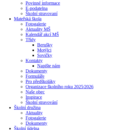
Povinné informace
E-podatelna
Školní stravovaní
Mateřská škola
Fotogalerie
Aktuality MŠ
Kalendář akcí MŠ
Třídy
Berušky
Motýlci
Sovičky
Kontakty
Napište nám
Dokumenty
Formuláře
Pro předškoláky
Organizace školního roku 2025⁄2026
Naše obec
Inspirace
Školní stravování
Školní družina
Aktuality
Fotogalerie
Dokumenty
Školní jídelna