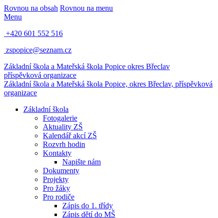
Rovnou na obsah
Rovnou na menu
Menu
+420 601 552 516
zspopice@seznam.cz
Základní škola a Mateřská škola Popice
okres Břeclav
příspěvková organizace
Základní škola a Mateřská škola Popice,
okres Břeclav, příspěvková
organizace
Základní škola
Fotogalerie
Aktuality ZŠ
Kalendář akcí ZŠ
Rozvrh hodin
Kontakty
Napište nám
Dokumenty
Projekty
Pro žáky
Pro rodiče
Zápis do 1. třídy
Zápis dětí do MŠ