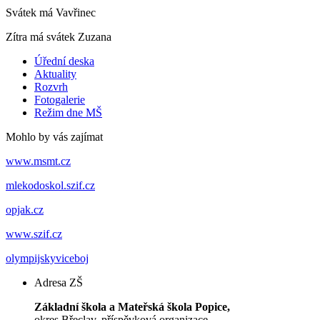
Svátek má
Vavřinec
Zítra má svátek
Zuzana
Úřední deska
Aktuality
Rozvrh
Fotogalerie
Režim dne MŠ
Mohlo by vás zajímat
www.msmt.cz
mlekodoskol.szif.cz
opjak.cz
www.szif.cz
olympijskyviceboj
Adresa ZŠ
Základní škola a Mateřská škola Popice,
okres Břeclav, příspěvková organizace