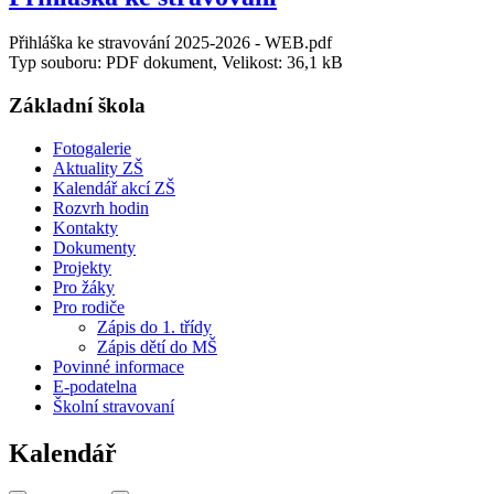
Přihláška ke stravování 2025-2026 - WEB.pdf
Typ souboru: PDF dokument, Velikost: 36,1 kB
Základní škola
Fotogalerie
Aktuality ZŠ
Kalendář akcí ZŠ
Rozvrh hodin
Kontakty
Dokumenty
Projekty
Pro žáky
Pro rodiče
Zápis do 1. třídy
Zápis dětí do MŠ
Povinné informace
E-podatelna
Školní stravovaní
Kalendář