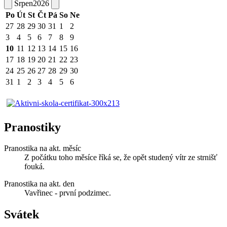
Srpen
2026
Po
Út
St
Čt
Pá
So
Ne
27
28
29
30
31
1
2
3
4
5
6
7
8
9
10
11
12
13
14
15
16
17
18
19
20
21
22
23
24
25
26
27
28
29
30
31
1
2
3
4
5
6
Pranostiky
Pranostika na akt. měsíc
Z počátku toho měsíce říká se, že opět studený vítr ze strnišť
fouká.
Pranostika na akt. den
Vavřinec - první podzimec.
Svátek