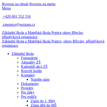
Rovnou na obsah
Rovnou na menu
Menu
+420 601 552 516
zspopice@seznam.cz
Základní škola a Mateřská škola Popice
okres Břeclav
příspěvková organizace
Základní škola a Mateřská škola Popice,
okres Břeclav, příspěvková
organizace
Základní škola
Fotogalerie
Aktuality ZŠ
Kalendář akcí ZŠ
Rozvrh hodin
Kontakty
Napište nám
Dokumenty
Projekty
Pro žáky
Pro rodiče
Zápis do 1. třídy
Zápis dětí do MŠ