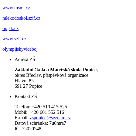
www.msmt.cz
mlekodoskol.szif.cz
opjak.cz
www.szif.cz
olympijskyviceboj
Adresa ZŠ
Základní škola a Mateřská škola Popice,
okres Břeclav, příspěvková organizace
Hlavní 85
691 27 Popice
Kontakt ZŠ
Telefon: +420 519 415 525
Mobil: +420 601 552 516
E-mail:
zspopice@seznam.cz
Datová schránka: 7u6mra7
IČ: 75020548