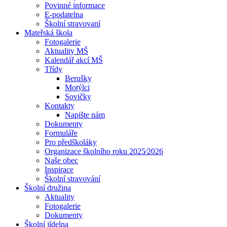
Povinné informace
E-podatelna
Školní stravovaní
Mateřská škola
Fotogalerie
Aktuality MŠ
Kalendář akcí MŠ
Třídy
Berušky
Motýlci
Sovičky
Kontakty
Napište nám
Dokumenty
Formuláře
Pro předškoláky
Organizace školního roku 2025⁄2026
Naše obec
Inspirace
Školní stravování
Školní družina
Aktuality
Fotogalerie
Dokumenty
Školní jídelna