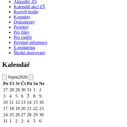
Aktuality ZŠ
Kalendář akcí ZŠ
Rozvrh hodin
Kontakty
Dokumenty
Projekty
Pro žáky
Pro rodiče
Povinné informace
E-podatelna
Školní stravovaní
Kalendář
Srpen
2026
Po
Út
St
Čt
Pá
So
Ne
27
28
29
30
31
1
2
3
4
5
6
7
8
9
10
11
12
13
14
15
16
17
18
19
20
21
22
23
24
25
26
27
28
29
30
31
1
2
3
4
5
6